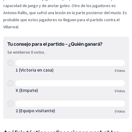
capacidad de juego y de anotar goles. Otro de los jugadores es
Antonio Raíllo, que sufrió una lesión en la parte posterior del muslo. Es
probable que estos jugadores no lleguen para el partido contra el
Villarreal.
Tu consejo para el partido - ¿Quién ganará?
Se emitieron
0
votos.
0%
1 (Victoria en casa)
0
Votos
0%
X (Empate)
0
Votos
0%
2 (Equipo visitante)
0
Votos