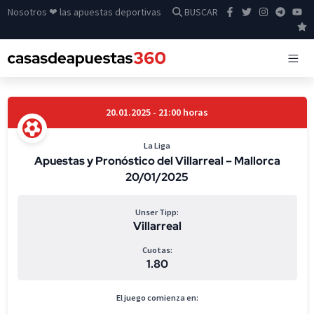
Nosotros ❤ las apuestas deportivas
BUSCAR
20.01.2025 - 21:00 horas
La Liga
Apuestas y Pronóstico del Villarreal – Mallorca
20/01/2025
Unser Tipp:
Villarreal
Cuotas:
1.80
El juego comienza en: