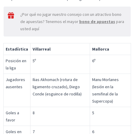
¿Por qué no jugar nuestro consejo con un atractivo bono
de apuestas? Tenemos el mayor
bono de apuestas
para
usted aquí
Estadística
Villarreal
Mallorca
Posición en
5º
6º
la liga
Jugadores
Ilias Akhomach (rotura de
Manu Morlanes
ausentes
ligamento cruzado), Diego
(lesión en la
Conde (esguince de rodilla)
semifinal de la
Supercopa)
Goles a
8
5
favor
Goles en
7
6