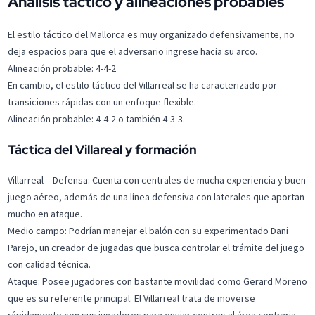
Análisis táctico y alineaciones probables
El estilo táctico del Mallorca es muy organizado defensivamente, no
deja espacios para que el adversario ingrese hacia su arco.
Alineación probable: 4-4-2
En cambio, el estilo táctico del Villarreal se ha caracterizado por
transiciones rápidas con un enfoque flexible.
Alineación probable: 4-4-2 o también 4-3-3.
Táctica del Villareal y formación
Villarreal – Defensa: Cuenta con centrales de mucha experiencia y buen
juego aéreo, además de una línea defensiva con laterales que aportan
mucho en ataque.
Medio campo: Podrían manejar el balón con su experimentado Dani
Parejo, un creador de jugadas que busca controlar el trámite del juego
con calidad técnica.
Ataque: Posee jugadores con bastante movilidad como Gerard Moreno
que es su referente principal. El Villarreal trata de moverse
rápidamente con sus jugadores para enviar centros al área contraria.