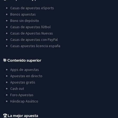
Casas de apuestas eSports
Bonos apuestas
Bono sin depósito
Casas de apuestas fútbol
Casas de Apuestas Nuevas
Casas de apuestas con PayPal
Casas apuestas licencia españa
🎯 Contenido superior
Apps de apuestas
Apuestas en directo
Apuestas gratis
Cash out
Foro Apuestas
Hándicap Asiático
🏆 La mejor apuesta