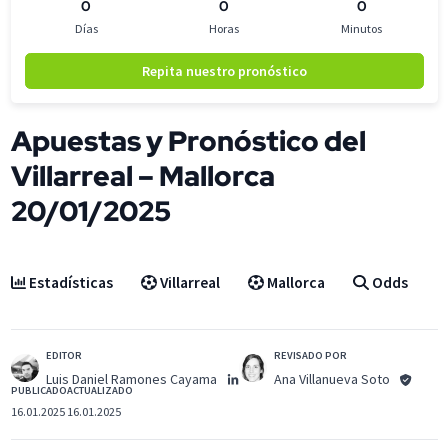
0
0
0
Días
Horas
Minutos
Repita nuestro pronóstico
Apuestas y Pronóstico del
Villarreal – Mallorca
20/01/2025
Estadísticas
Villarreal
Mallorca
Odds
EDITOR
REVISADO POR
Luis Daniel Ramones Cayama
Ana Villanueva Soto
PUBLICADO
ACTUALIZADO
16.01.2025
16.01.2025