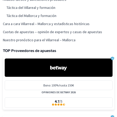
Táctica del Villareal y formación
Táctica del Mallorca y formación
Cara a cara Villarreal – Mallorca y estadísticas históricas
Cuotas de apuestas – opinión de expertos y casas de apuestas
Nuestro pronóstico para el Villarreal – Mallorca
TOP Proveedores de apuestas
Bono: 100% hasta 150€
OPINIONES DE BETWAY 2026
4.7
/5