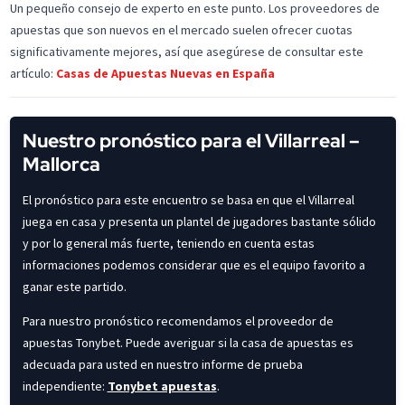
Un pequeño consejo de experto en este punto. Los proveedores de
apuestas que son nuevos en el mercado suelen ofrecer cuotas
significativamente mejores, así que asegúrese de consultar este
artículo:
Casas de Apuestas Nuevas en España
Nuestro pronóstico para el Villarreal –
Mallorca
El pronóstico para este encuentro se basa en que el Villarreal
juega en casa y presenta un plantel de jugadores bastante sólido
y por lo general más fuerte, teniendo en cuenta estas
informaciones podemos considerar que es el equipo favorito a
ganar este partido.
Para nuestro pronóstico recomendamos el proveedor de
apuestas Tonybet. Puede averiguar si la casa de apuestas es
adecuada para usted en nuestro informe de prueba
independiente:
Tonybet apuestas
.