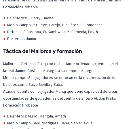
Formación Probable
Delanteros: T. Barry, Baena
Medio Campo: P. Gueye, Parejo, D. Suárez, S. Comesana
Defensa: S Cardona, W. Kambwala, K. Femenía, Foyth
Portero: L. Junior
Táctica del Mallorca y formación
Mallorca – Defensa: El equipo es bastante ordenado, cuenta con el
lateral Jaume Costa que asegura su campo de juego.
Medio campo: Sus jugadores se enfocan en la recuperación de los
balones como Salva Sevilla y Baba.
Ataque: Cuenta con el jugador Muriqi que tiene capacidad de crear
oportunidades de gol, además del centro delantero Abdón Prats.
Formación Probable
Delanteros: Muriqi, Kang-In, Amath
Medio Campo: Dani Rodrigues, Baba, Salva Sevilla