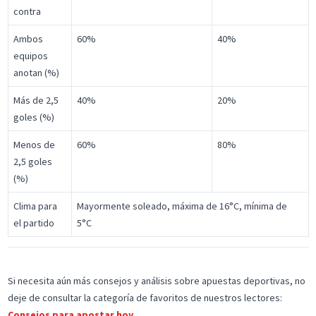
contra
Ambos
60%
40%
equipos
anotan (%)
Más de 2,5
40%
20%
goles (%)
Menos de
60%
80%
2,5 goles
(%)
Clima para
Mayormente soleado, máxima de 16°C, mínima de
el partido
5°C
Si necesita aún más consejos y análisis sobre apuestas deportivas, no
deje de consultar la categoría de favoritos de nuestros lectores:
Consejos para apostar hoy