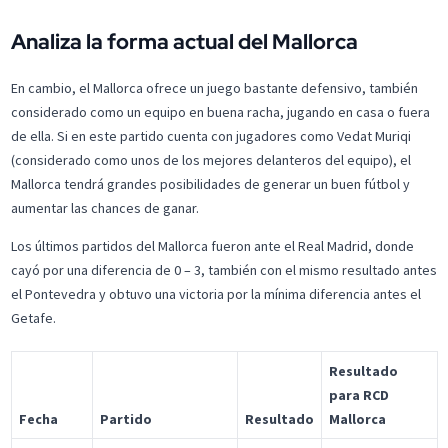
Analiza la forma actual del Mallorca
En cambio, el Mallorca ofrece un juego bastante defensivo, también
considerado como un equipo en buena racha, jugando en casa o fuera
de ella. Si en este partido cuenta con jugadores como Vedat Muriqi
(considerado como unos de los mejores delanteros del equipo), el
Mallorca tendrá grandes posibilidades de generar un buen fútbol y
aumentar las chances de ganar.
Los últimos partidos del Mallorca fueron ante el Real Madrid, donde
cayó por una diferencia de 0 – 3, también con el mismo resultado antes
el Pontevedra y obtuvo una victoria por la mínima diferencia antes el
Getafe.
Resultado
para RCD
Fecha
Partido
Resultado
Mallorca