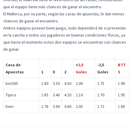
que el equipo tiene más chances de ganar el encuentro.
El Mallorca, por su parte, según las casas de apuestas, le dan menos
chances de ganar el encuentro.
Ambos equipos poseen buen juego, todo dependerá de si presentan
en la cancha a todos sus jugadores en buenas condiciones físicas, ya
que hasta el momento estos dos equipos se encuentran con chances
de ganar.
Casa de
+
2,5
-2,5
BTT
Apuestas
1
X
2
Goles
Goles
S
bet365
1.80
3.50
4.50
2.00
1.75
1.90
Tipico
1.85
3.40
4.20
2.10
1.70
1.95
bw
in
1.78
3.60
4.60
2.05
1.72
1.88