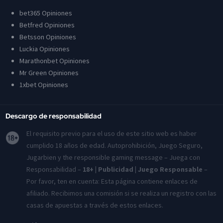
bet365 Opiniones
Betfred Opiniones
Betsson Opiniones
Luckia Opiniones
Marathonbet Opiniones
Mr Green Opiniones
1xbet Opiniones
Descargo de responsabilidad
El requisito previo para el uso de este sitio web es haber
cumplido 18 años de edad. Autoprohibición, Juego Seguro,
Jugarbien y the responsible gaming message – Juega con
Responsabilidad –
18+ | Publicidad | Juego Responsable
–
Por favor, ten en cuenta: Esta página contiene enlaces de
afiliado. Recibimos una comisión si se realiza un registro con las
casas de apuestas a través de estos enlaces.