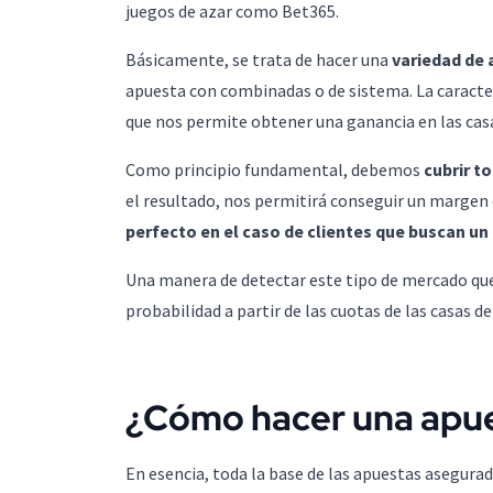
juegos de azar como Bet365.
Básicamente, se trata de hacer una
variedad de
apuesta con combinadas o de sistema. La caracte
que nos permite obtener una ganancia en las cas
Como principio fundamental, debemos
cubrir to
el resultado, nos permitirá conseguir un margen 
perfecto en el caso de clientes que buscan u
Una manera de detectar este tipo de mercado que 
probabilidad a partir de las cuotas de las casas d
¿Cómo hacer una apu
En esencia, toda la base de las apuestas asegurad