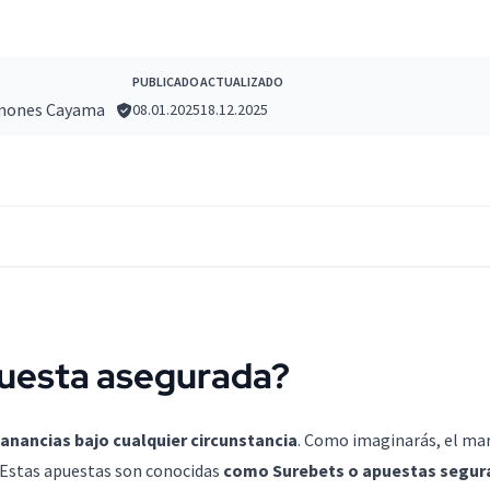
PUBLICADO
ACTUALIZADO
amones Cayama
08.01.2025
18.12.2025
puesta asegurada?
anancias bajo cualquier circunstancia
. Como imaginarás, el mar
. Estas apuestas son conocidas
como Surebets o apuestas segur