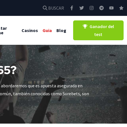
BUSCAR
Ganador del
tar
Casinos
Guia
Blog
ne
test
65?
quí abordaremos que es apuesta asegurada en
 común, también conocidas como Surebets, son