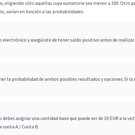
eligiendo sólo aquellas cuya sumatoria sea menor a 100. Otro pun
io, varían en función a las probabilidades.
 electrónico y asegúrate de tener saldo positivo antes de realizar
ener la probabilidad de ambos posibles resultados y opciones. Si l
o debes asignar una cantidad base que puede ser de 10 EUR a la vict
 x cuota A / Cuota B.