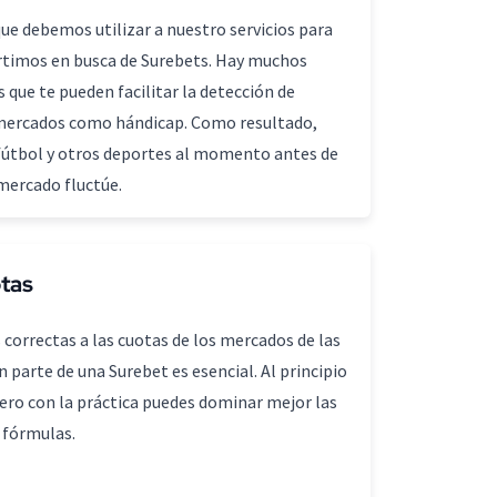
que debemos utilizar a nuestro servicios para
ertimos en busca de Surebets. Hay muchos
 que te pueden facilitar la detección de
 mercados como hándicap. Como resultado,
 fútbol y otros deportes al momento antes de
 mercado fluctúe.
otas
 correctas a las cuotas de los mercados de las
 parte de una Surebet es esencial. Al principio
ero con la práctica puedes dominar mejor las
s fórmulas.