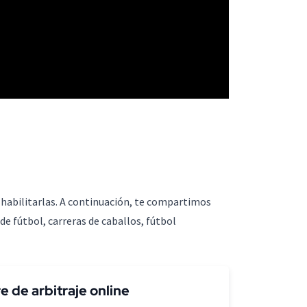
 habilitarlas. A continuación, te compartimos
e fútbol, carreras de caballos, fútbol
e de arbitraje online