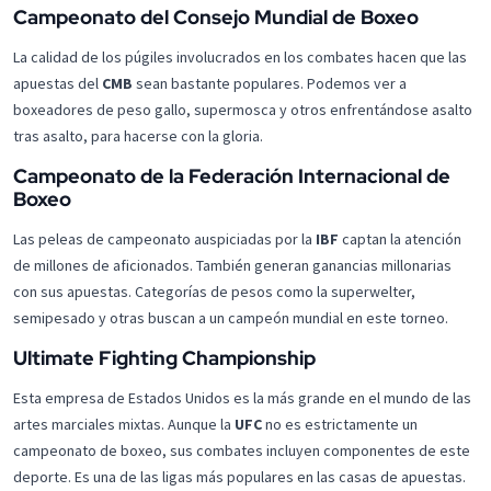
Campeonato del Consejo Mundial de Boxeo
La calidad de los púgiles involucrados en los combates hacen que las
apuestas del
CMB
sean bastante populares. Podemos ver a
boxeadores de peso gallo, supermosca y otros enfrentándose asalto
tras asalto, para hacerse con la gloria.
Campeonato de la Federación Internacional de
Boxeo
Las peleas de campeonato auspiciadas por la
IBF
captan la atención
de millones de aficionados. También generan ganancias millonarias
con sus apuestas. Categorías de pesos como la superwelter,
semipesado y otras buscan a un campeón mundial en este torneo.
Ultimate Fighting Championship
Esta empresa de Estados Unidos es la más grande en el mundo de las
artes marciales mixtas. Aunque la
UFC
no es estrictamente un
campeonato de boxeo, sus combates incluyen componentes de este
deporte. Es una de las ligas más populares en las casas de apuestas.