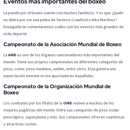
Eventos más importantes del boxeo
La pasión por el boxeo cuenta con muchos fanáticos. Y es que ¿Quién
no delira por ver una pelea de Terence Crawford o Kiko Martínez?
Enseguida te comentaremos cuáles son los eventos más grandes de
este deporte.
Campeonato de la Asociación Mundial de Boxeo
La
AMB
es uno de los órganos sancionadores más importantes del
mundo. Tiene sus propios campeonatos en diferentes categorías de
peso, como: peso mediano, welter, entre otros. Esta genera una
expectación enorme en los apostadores españoles.
Campeonato de la Organización Mundial de
Boxeo
Los combates por los títulos de la
OMB
reúnen a muchos de los
mejores pugilistas del mundo. Entre sus categorías de peso están:
peso ligero, superpluma y más. Sus campeonatos ofrecen cuantiosas
y atractivas cuotas.