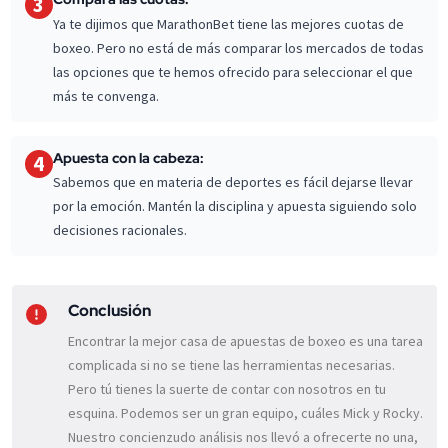
3
Ya te dijimos que MarathonBet tiene las mejores cuotas de
boxeo. Pero no está de más comparar los mercados de todas
las opciones que te hemos ofrecido para seleccionar el que
más te convenga.
Apuesta con la cabeza:
4
Sabemos que en materia de deportes es fácil dejarse llevar
por la emoción. Mantén la disciplina y apuesta siguiendo solo
decisiones racionales.
Conclusión
Encontrar la mejor casa de apuestas de boxeo es una tarea
complicada si no se tiene las herramientas necesarias.
Pero tú tienes la suerte de contar con nosotros en tu
esquina. Podemos ser un gran equipo, cuáles Mick y Rocky.
Nuestro concienzudo análisis nos llevó a ofrecerte no una,