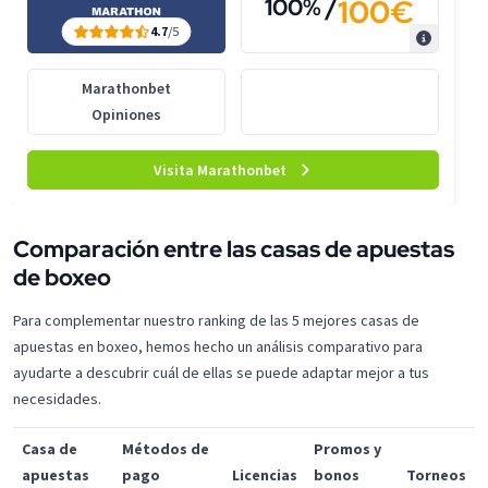
100€
100% /
4.7
/5
Marathonbet
Opiniones
Visita Marathonbet
Comparación entre las casas de apuestas
de boxeo
Para complementar nuestro ranking de las 5 mejores casas de
apuestas en boxeo, hemos hecho un análisis comparativo para
ayudarte a descubrir cuál de ellas se puede adaptar mejor a tus
necesidades.
Casa de
Métodos de
Promos y
apuestas
pago
Licencias
bonos
Torneos