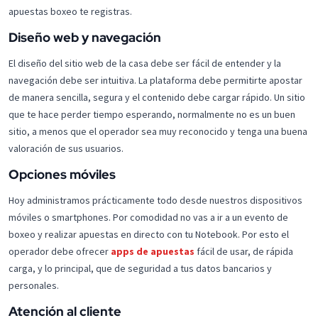
apuestas boxeo te registras.
Diseño web y navegación
El diseño del sitio web de la casa debe ser fácil de entender y la
navegación debe ser intuitiva. La plataforma debe permitirte apostar
de manera sencilla, segura y el contenido debe cargar rápido. Un sitio
que te hace perder tiempo esperando, normalmente no es un buen
sitio, a menos que el operador sea muy reconocido y tenga una buena
valoración de sus usuarios.
Opciones móviles
Hoy administramos prácticamente todo desde nuestros dispositivos
móviles o smartphones. Por comodidad no vas a ir a un evento de
boxeo y realizar apuestas en directo con tu Notebook. Por esto el
operador debe ofrecer
apps de apuestas
fácil de usar, de rápida
carga, y lo principal, que de seguridad a tus datos bancarios y
personales.
Atención al cliente