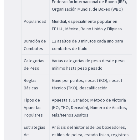
Federación Internacional de Boxeo (IBF),
Organización Mundial de Boxeo (WBO)
Popularidad
Mundial, especialmente popular en
EE.UU., México, Reino Unido y Filipinas
Duración de
12 asaltos de 3 minutos cada uno para
Combates
combates de título
Categorías
Varias categorías de peso desde peso
de Peso
mínimo hasta peso pesado
Reglas
Gane por puntos, nocaut (KO), nocaut
Básicas
técnico (TKO), descalificación
Tipos de
Apuesta al Ganador, Método de Victoria
Apuestas
(KO, TKO, Decisión), Número de Asaltos,
Populares
Más/Menos Asaltos
Estrategias
Análisis del historial de los boxeadores,
de
estilos de pelea, estado físico, registros