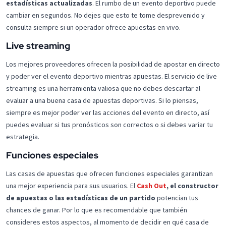
estadísticas actualizadas
. El rumbo de un evento deportivo puede
cambiar en segundos. No dejes que esto te tome desprevenido y
consulta siempre si un operador ofrece apuestas en vivo.
Live streaming
Los mejores proveedores ofrecen la posibilidad de apostar en directo
y poder ver el evento deportivo mientras apuestas. El servicio de live
streaming es una herramienta valiosa que no debes descartar al
evaluar a una buena casa de apuestas deportivas. Si lo piensas,
siempre es mejor poder ver las acciones del evento en directo, así
puedes evaluar si tus pronósticos son correctos o si debes variar tu
estrategia.
Funciones especiales
Las casas de apuestas que ofrecen funciones especiales garantizan
una mejor experiencia para sus usuarios. El
Cash Out
, el constructor
de apuestas o las estadísticas de un partido
potencian tus
chances de ganar. Por lo que es recomendable que también
consideres estos aspectos, al momento de decidir en qué casa de