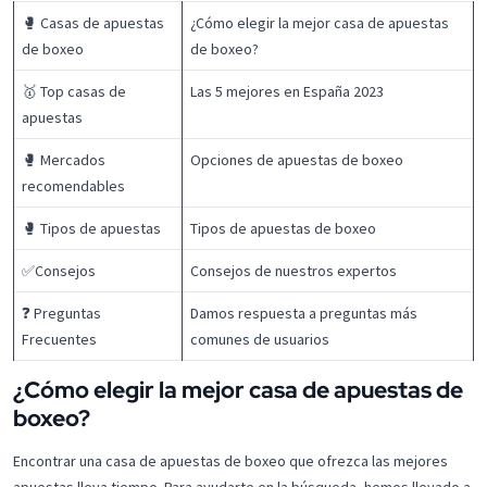
🥊 Casas de apuestas
¿Cómo elegir la mejor casa de apuestas
de boxeo
de boxeo?
🥇 Top casas de
Las 5 mejores en España 2023
apuestas
🥊 Mercados
Opciones de apuestas de boxeo
recomendables
🥊 Tipos de apuestas
Tipos de apuestas de boxeo
✅Consejos
Consejos de nuestros expertos
❓ Preguntas
Damos respuesta a preguntas más
Frecuentes
comunes de usuarios
¿Cómo elegir la mejor casa de apuestas de
boxeo?
Encontrar una casa de apuestas de boxeo que ofrezca las mejores