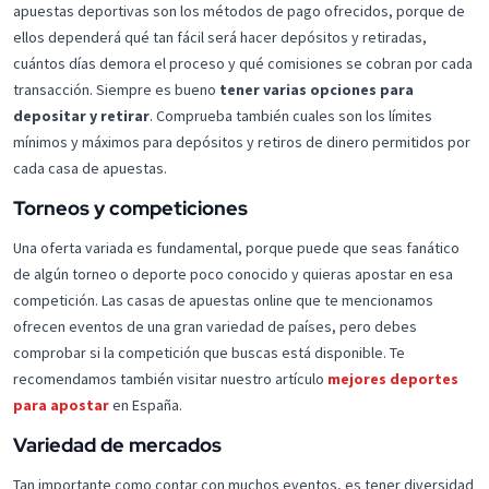
apuestas deportivas son los métodos de pago ofrecidos, porque de
ellos dependerá qué tan fácil será hacer depósitos y retiradas,
cuántos días demora el proceso y qué comisiones se cobran por cada
transacción. Siempre es bueno
tener varias opciones para
depositar y retirar
. Comprueba también cuales son los límites
mínimos y máximos para depósitos y retiros de dinero permitidos por
cada casa de apuestas.
Torneos y competiciones
Una oferta variada es fundamental, porque puede que seas fanático
de algún torneo o deporte poco conocido y quieras apostar en esa
competición. Las casas de apuestas online que te mencionamos
ofrecen eventos de una gran variedad de países, pero debes
comprobar si la competición que buscas está disponible. Te
recomendamos también visitar nuestro artículo
mejores deportes
para apostar
en España.
Variedad de mercados
Tan importante como contar con muchos eventos, es tener diversidad