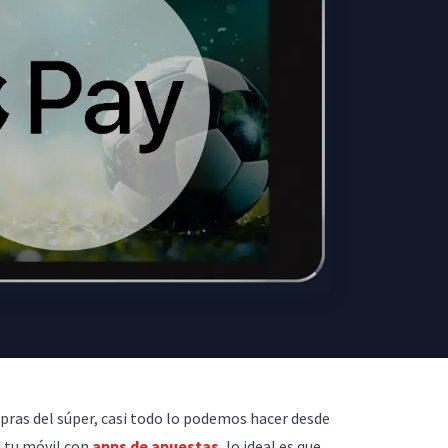
pras del súper, casi todo lo podemos hacer desde
e tu móvil con
apps de apuestas
, lo ideal es que