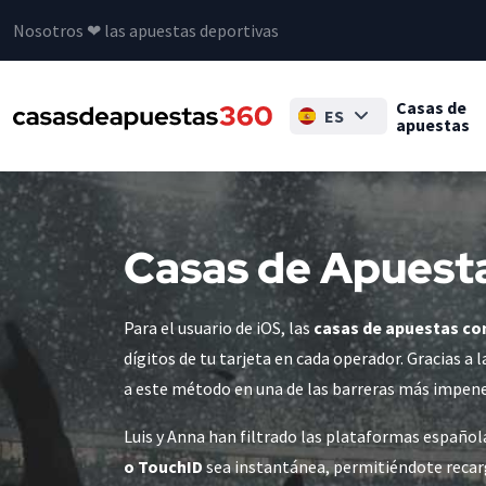
Nosotros ❤ las apuestas deportivas
Casas de
ES
apuestas
Casas de Apuesta
Para el usuario de iOS, las
casas de apuestas co
dígitos de tu tarjeta en cada operador. Gracias a 
a este método en una de las barreras más impene
Luis y Anna han filtrado las plataformas españ
o TouchID
sea instantánea, permitiéndote recarga