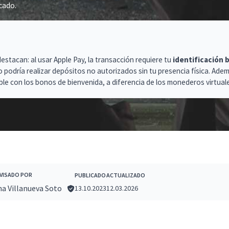
cado.
stacan: al usar Apple Pay, la transacción requiere tu
identificación 
 podría realizar depósitos no autorizados sin tu presencia física. Adem
le con los bonos de bienvenida, a diferencia de los monederos virtual
VISADO POR
PUBLICADO
ACTUALIZADO
na Villanueva Soto
13.10.2023
12.03.2026