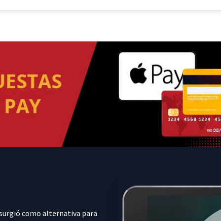
surgió como alternativa para