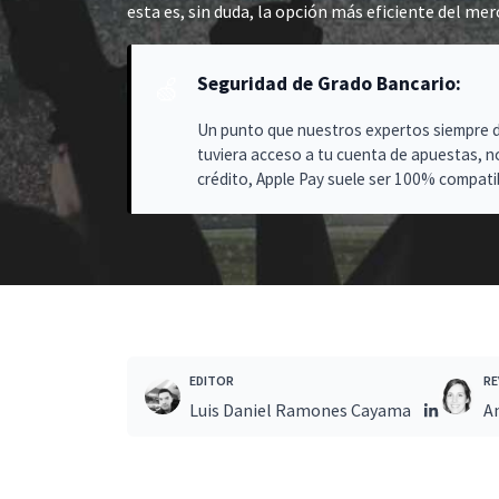
esta es, sin duda, la opción más eficiente del mer
Seguridad de Grado Bancario:
🍏
Un punto que nuestros expertos siempre de
tuviera acceso a tu cuenta de apuestas, no
crédito, Apple Pay suele ser 100% compatib
EDITOR
RE
Luis Daniel Ramones Cayama
A