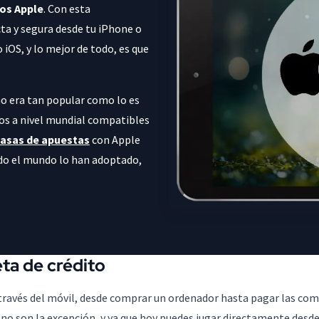
vos Apple
. Con esta
ta y segura desde tu iPhone o
 iOS, y lo mejor de todo, es que
no era tan popular como lo es
cos a nivel mundial compatibles
asas de apuestas
con Apple
do el mundo lo han adoptado,
eta de crédito
 través del móvil, desde comprar un ordenador hasta pagar las com
 no son la excepción, y ya que hoy puedes jugar directamente desd