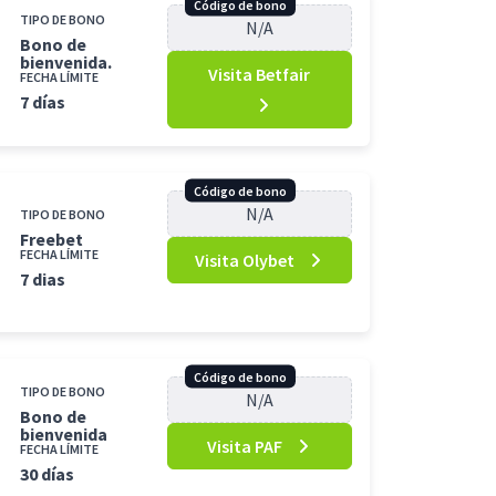
Código de bono
TIPO DE BONO
Bono de
bienvenida.
Visita Betfair
FECHA LÍMITE
7 días
Código de bono
TIPO DE BONO
Freebet
FECHA LÍMITE
Visita Olybet
7 dias
Código de bono
TIPO DE BONO
Bono de
bienvenida
Visita PAF
FECHA LÍMITE
30 días