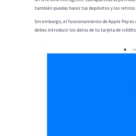
también puedas hacer tus depósitos y los retiro
Sin embargo, el funcionamiento de Apple Pay es m
debes introducir los datos de tu tarjeta de crédit