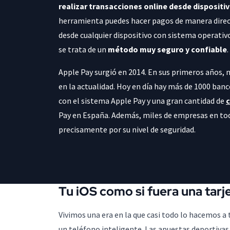
realizar transacciones online desde dispositi
herramienta puedes hacer pagos de manera direc
desde cualquier dispositivo con sistema operativo
se trata de un
método muy seguro y confiable
.
Apple Pay surgió en 2014. En sus primeros años, 
en la actualidad. Hoy en día hay más de 1000 ban
con el sistema Apple Pay y una gran cantidad de
c
Pay en España. Además, miles de empresas en to
precisamente por su nivel de seguridad.
Tu iOS como si fuera una tarj
Vivimos una era en la que casi todo lo hacemos a
un teléfono inteligente. Las apuestas deportivas