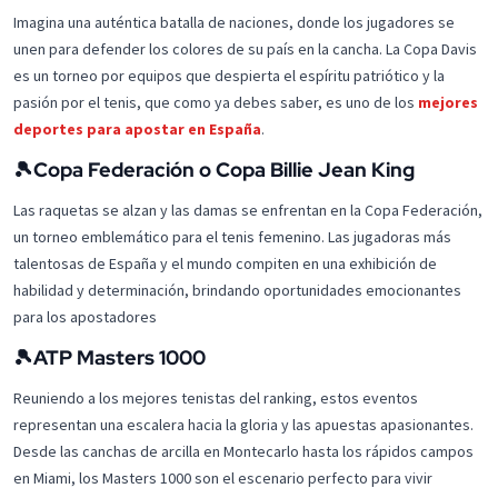
Imagina una auténtica batalla de naciones, donde los jugadores se
unen para defender los colores de su país en la cancha. La Copa Davis
es un torneo por equipos que despierta el espíritu patriótico y la
pasión por el tenis, que como ya debes saber, es uno de los
mejores
deportes para apostar en España
.
🎾Copa Federación o Copa Billie Jean King
Las raquetas se alzan y las damas se enfrentan en la Copa Federación,
un torneo emblemático para el tenis femenino. Las jugadoras más
talentosas de España y el mundo compiten en una exhibición de
habilidad y determinación, brindando oportunidades emocionantes
para los apostadores
🎾ATP Masters 1000
Reuniendo a los mejores tenistas del ranking, estos eventos
representan una escalera hacia la gloria y las apuestas apasionantes.
Desde las canchas de arcilla en Montecarlo hasta los rápidos campos
en Miami, los Masters 1000 son el escenario perfecto para vivir