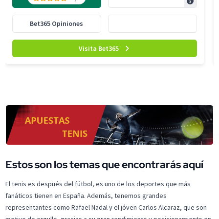
Bet365 Opiniones
Visita Bet365
Estos son los temas que encontrarás aquí
El tenis es después del fútbol, es uno de los deportes que más
fanáticos tienen en España. Además, tenemos grandes
representantes como Rafael Nadal y el jóven Carlos Alcaraz, que son