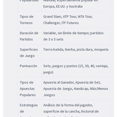
Popularidad
Mundial, especialmente popular en
Europa, EE.UU. y Australia
Tipos de
Grand Slam, ATP Tour, WTA Tour,
Torneos
Challenger, ITF Futures
Duración de
Variable, sin límite de tiempo; partidos
Partidos
de 3 o 5 sets
Superficies
Tierra batida, hierba, pista dura, moqueta
de Juego
Puntuación
Sets, juegos y puntos (15, 30, 40, ventaja,
juego)
Tipos de
Apuesta al Ganador, Apuesta de Set,
Apuestas
Apuesta de Juego, Handicap, Más/Menos
Populares
Juegos
Estrategias
Análisis de la forma del jugador,
de
superficie de la cancha, historial de