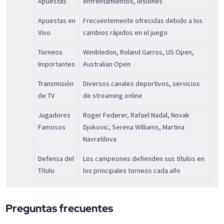
Apuestas
enfrentamientos, lesiones
Apuestas en
Frecuentemente ofrecidas debido a los
Vivo
cambios rápidos en el juego
Torneos
Wimbledon, Roland Garros, US Open,
Importantes
Australian Open
Transmisión
Diversos canales deportivos, servicios
de TV
de streaming online
Jugadores
Roger Federer, Rafael Nadal, Novak
Famosos
Djokovic, Serena Williams, Martina
Navratilova
Defensa del
Los campeones defienden sus títulos en
Título
los principales torneos cada año
Preguntas frecuentes