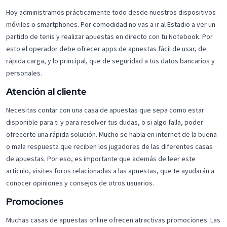
Hoy administramos prácticamente todo desde nuestros dispositivos
móviles o smartphones. Por comodidad no vas a ir al Estadio a ver un
partido de tenis y realizar apuestas en directo con tu Notebook. Por
esto el operador debe ofrecer apps de apuestas fácil de usar, de
rápida carga, y lo principal, que de seguridad a tus datos bancarios y
personales.
Atención al cliente
Necesitas contar con una casa de apuestas que sepa como estar
disponible para ti y para resolver tus dudas, o si algo falla, poder
ofrecerte una rápida solución. Mucho se habla en internet de la buena
o mala respuesta que reciben los jugadores de las diferentes casas
de apuestas. Por eso, es importante que además de leer este
artículo, visites foros relacionadas a las apuestas, que te ayudarán a
conocer opiniones y consejos de otros usuarios.
Promociones
Muchas casas de apuestas online ofrecen atractivas promociones. Las