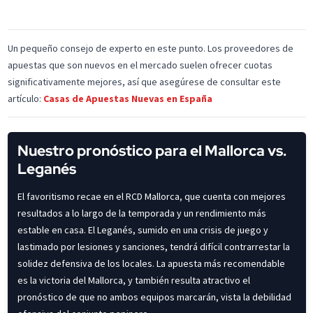
Un pequeño consejo de experto en este punto. Los proveedores de
apuestas que son nuevos en el mercado suelen ofrecer cuotas
significativamente mejores, así que asegúrese de consultar este
artículo:
Casas de Apuestas Nuevas en España
Nuestro pronóstico para el Mallorca vs.
Leganés
El favoritismo recae en el RCD Mallorca, que cuenta con mejores
resultados a lo largo de la temporada y un rendimiento más
estable en casa. El Leganés, sumido en una crisis de juego y
lastimado por lesiones y sanciones, tendrá difícil contrarrestar la
solidez defensiva de los locales. La apuesta más recomendable
es la victoria del Mallorca, y también resulta atractivo el
pronóstico de que no ambos equipos marcarán, vista la debilidad