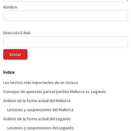
Nombre
Dirección E-Mail
Índice
Los hechos más importantes de un vistazo
Consejos de apuestas para el partido Mallorca vs. Leganés
Análisis de la forma actual del Mallorca
Lesiones y suspensiones del Mallorca
Análisis de la forma actual del Leganés
Lesiones y suspensiones del Leganés