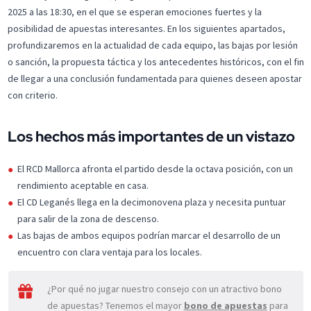
2025 a las 18:30, en el que se esperan emociones fuertes y la
posibilidad de apuestas interesantes. En los siguientes apartados,
profundizaremos en la actualidad de cada equipo, las bajas por lesión
o sanción, la propuesta táctica y los antecedentes históricos, con el fin
de llegar a una conclusión fundamentada para quienes deseen apostar
con criterio.
Los hechos más importantes de un vistazo
El RCD Mallorca afronta el partido desde la octava posición, con un
rendimiento aceptable en casa.
El CD Leganés llega en la decimonovena plaza y necesita puntuar
para salir de la zona de descenso.
Las bajas de ambos equipos podrían marcar el desarrollo de un
encuentro con clara ventaja para los locales.
¿Por qué no jugar nuestro consejo con un atractivo bono
de apuestas? Tenemos el mayor
bono de apuestas
para