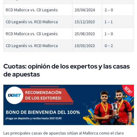
RCD Mallorca vs. CD Leganés
20/04/2024
2 – 0
CD Leganés vs. RCD Mallorca
15/12/2023
1 – 1
RCD Mallorca vs. CD Leganés
25/08/2023
1 – 0
CD Leganés vs. RCD Mallorca
10/03/2023
0 – 2
Cuotas: opinión de los expertos y las casas
de apuestas
Las principales casas de apuestas sitúan al Mallorca como el claro