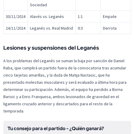
Sociedad
30/11/2024
Alavés vs. Leganés
1:1
Empate
24/11/2024
Leganés vs. Real Madrid
0:3
Derrota
Lesiones y suspensiones del Leganés
A los problemas del Leganés se suman la baja por sanción de Daniel
Raba, que cumplirá un partido fuera de la convocatoria tras acumular
cinco tarjetas amarillas, y la duda de Matija Nastasic, que ha
presentado molestias musculares y será evaluado a última hora para
determinar su participación. Además, el equipo ha perdido a Borna
Barisic y a Enric Franquesa, ambos lesionados de gravedad en el
ligamento cruzado anterior y descartados para el resto de la
temporada.
Tu consejo para el partido - ¿Quién ganará?