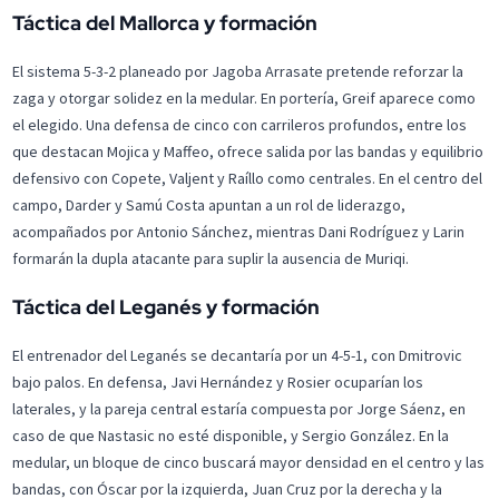
Táctica del Mallorca y formación
El sistema 5-3-2 planeado por Jagoba Arrasate pretende reforzar la
zaga y otorgar solidez en la medular. En portería, Greif aparece como
el elegido. Una defensa de cinco con carrileros profundos, entre los
que destacan Mojica y Maffeo, ofrece salida por las bandas y equilibrio
defensivo con Copete, Valjent y Raíllo como centrales. En el centro del
campo, Darder y Samú Costa apuntan a un rol de liderazgo,
acompañados por Antonio Sánchez, mientras Dani Rodríguez y Larin
formarán la dupla atacante para suplir la ausencia de Muriqi.
Táctica del Leganés y formación
El entrenador del Leganés se decantaría por un 4-5-1, con Dmitrovic
bajo palos. En defensa, Javi Hernández y Rosier ocuparían los
laterales, y la pareja central estaría compuesta por Jorge Sáenz, en
caso de que Nastasic no esté disponible, y Sergio González. En la
medular, un bloque de cinco buscará mayor densidad en el centro y las
bandas, con Óscar por la izquierda, Juan Cruz por la derecha y la