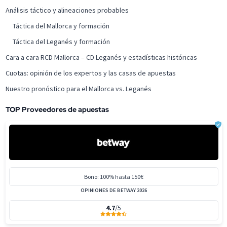
Análisis táctico y alineaciones probables
Táctica del Mallorca y formación
Táctica del Leganés y formación
Cara a cara RCD Mallorca – CD Leganés y estadísticas históricas
Cuotas: opinión de los expertos y las casas de apuestas
Nuestro pronóstico para el Mallorca vs. Leganés
TOP Proveedores de apuestas
Bono: 100% hasta 150€
OPINIONES DE BETWAY 2026
4.7
/5