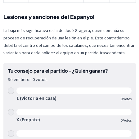
Lesiones y sanciones del Espanyol
La baja más significativa es la de José Gragera, quien continúa su
proceso de recuperación de una lesión en el pie. Este contratiempo
debilita el centro del campo de los catalanes, que necesitan encontrar
variantes para darle solidez al equipo en un partido trascendental.
Tu consejo para el partido - ¿Quién ganará?
Se emitieron
0
votos.
0%
1 (Victoria en casa)
0
Votos
0%
X (Empate)
0
Votos
0%