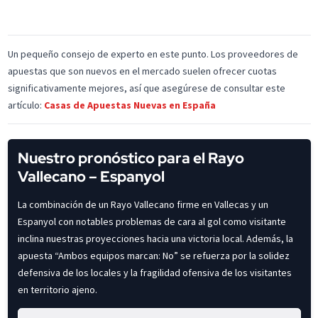
Un pequeño consejo de experto en este punto. Los proveedores de
apuestas que son nuevos en el mercado suelen ofrecer cuotas
significativamente mejores, así que asegúrese de consultar este
artículo:
Casas de Apuestas Nuevas en España
Nuestro pronóstico para el Rayo
Vallecano – Espanyol
La combinación de un Rayo Vallecano firme en Vallecas y un
Espanyol con notables problemas de cara al gol como visitante
inclina nuestras proyecciones hacia una victoria local. Además, la
apuesta “Ambos equipos marcan: No” se refuerza por la solidez
defensiva de los locales y la fragilidad ofensiva de los visitantes
en territorio ajeno.