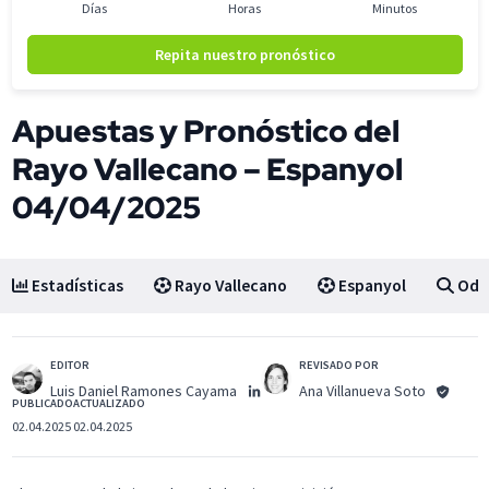
Días
Horas
Minutos
Repita nuestro pronóstico
Apuestas y Pronóstico del
Rayo Vallecano – Espanyol
04/04/2025
Estadísticas
Rayo Vallecano
Espanyol
Odd
EDITOR
REVISADO POR
Luis Daniel Ramones Cayama
Ana Villanueva Soto
PUBLICADO
ACTUALIZADO
02.04.2025
02.04.2025