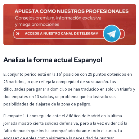
Analiza la forma actual Espanyol
El conjunto perico está en la 16ª posición con 29 puntos obtenidos en
28 partidos, lo que refleja la complejidad de su situación. Las
dificultades para ganar a domicilio se han traducido en solo un triunfo y
dos empates en 13 salidas, un problema que ha lastrado sus
posibilidades de alejarse de la zona de peligro.
El empate 1-1 conseguido ante el Atlético de Madrid en la última
jornada mostró cierta solidez defensiva, pero a la vez evidenció la
falta de punch que los ha acompañado durante todo el curso. La
escasez de goles como visitante y la necesidad de puntuar