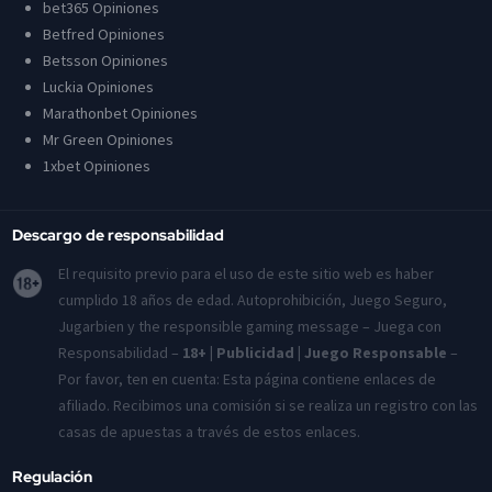
bet365 Opiniones
Betfred Opiniones
Betsson Opiniones
Luckia Opiniones
Marathonbet Opiniones
Mr Green Opiniones
1xbet Opiniones
Descargo de responsabilidad
El requisito previo para el uso de este sitio web es haber
cumplido 18 años de edad. Autoprohibición, Juego Seguro,
Jugarbien y the responsible gaming message – Juega con
Responsabilidad –
18+ | Publicidad | Juego Responsable
–
Por favor, ten en cuenta: Esta página contiene enlaces de
afiliado. Recibimos una comisión si se realiza un registro con las
casas de apuestas a través de estos enlaces.
Regulación