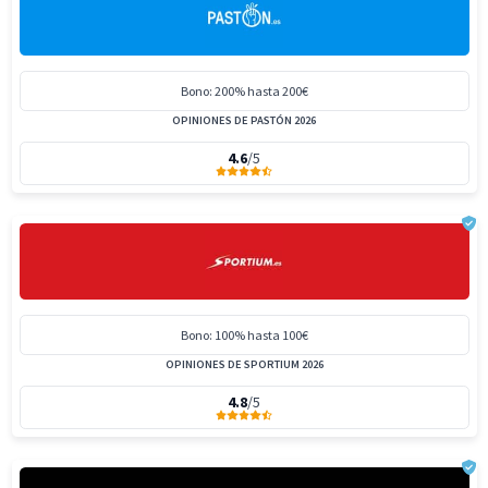
Bono: 200% hasta 200€
OPINIONES DE PASTÓN 2026
4.6
/5
Bono: 100% hasta 100€
OPINIONES DE SPORTIUM 2026
4.8
/5