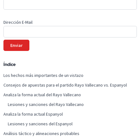
Dirección E-Mail
Índice
Los hechos más importantes de un vistazo
Consejos de apuestas para el partido Rayo Vallecano vs. Espanyol
Analiza la forma actual del Rayo Vallecano
Lesiones y sanciones del Rayo Vallecano
Analiza la forma actual Espanyol
Lesiones y sanciones del Espanyol
Análisis táctico y alineaciones probables