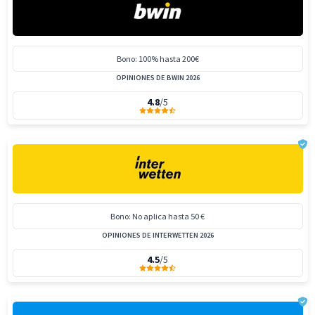
Bono: 100% hasta 200€
OPINIONES DE BWIN 2026
4.8
/5
Bono: No aplica hasta 50 €
OPINIONES DE INTERWETTEN 2026
4.5
/5