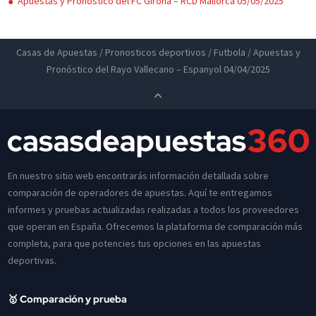
Apuestas y Pronóstico del FC Girona – RCD Mallorca 05/05/2025
Casas de Apuestas
/
Pronosticos deportivos
/
Futbola
/
Apuestas y
Pronóstico del Rayo Vallecano – Espanyol 04/04/2025
En nuestro sitio web encontrarás información detallada sobre
comparación de operadores de apuestas. Aquí te entregamos
informes y pruebas actualizadas realizadas a todos los proveedores
que operan en España. Ofrecemos la plataforma de comparación más
completa, para que potencies tus opciones en las apuestas
deportivas.
🥇 Comparación y prueba