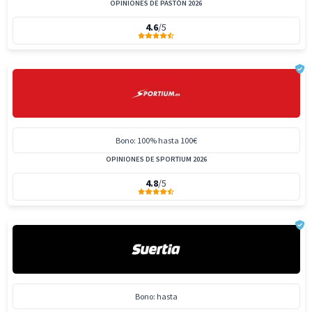
OPINIONES DE PASTÓN 2026
4.6
/5
Bono: 100% hasta 100€
OPINIONES DE SPORTIUM 2026
4.8
/5
Bono: hasta