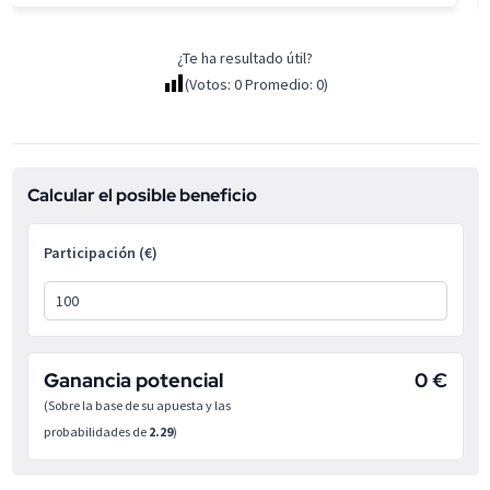
¿Te ha resultado útil?
(Votos:
0
Promedio:
0
)
Calcular el posible beneficio
Participación (€)
Ganancia potencial
0 €
(Sobre la base de su apuesta y las
probabilidades de
2.29
)