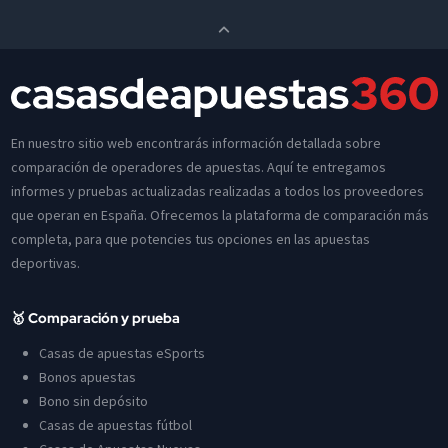
En nuestro sitio web encontrarás información detallada sobre
comparación de operadores de apuestas. Aquí te entregamos
informes y pruebas actualizadas realizadas a todos los proveedores
que operan en España. Ofrecemos la plataforma de comparación más
completa, para que potencies tus opciones en las apuestas
deportivas.
🥇 Comparación y prueba
Casas de apuestas eSports
Bonos apuestas
Bono sin depósito
Casas de apuestas fútbol