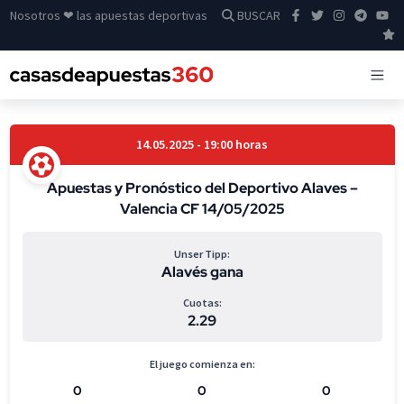
Nosotros ❤ las apuestas deportivas
BUSCAR
14.05.2025 - 19:00 horas
Apuestas y Pronóstico del Deportivo Alaves –
Valencia CF 14/05/2025
Unser Tipp:
Alavés gana
Cuotas:
2.29
El juego comienza en:
0
0
0