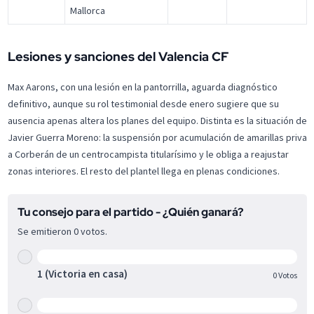
Mallorca
Lesiones y sanciones del Valencia CF
Max Aarons, con una lesión en la pantorrilla, aguarda diagnóstico
definitivo, aunque su rol testimonial desde enero sugiere que su
ausencia apenas altera los planes del equipo. Distinta es la situación de
Javier Guerra Moreno: la suspensión por acumulación de amarillas priva
a Corberán de un centrocampista titularísimo y le obliga a reajustar
zonas interiores. El resto del plantel llega en plenas condiciones.
Tu consejo para el partido - ¿Quién ganará?
Se emitieron
0
votos.
0%
1 (Victoria en casa)
0
Votos
0%