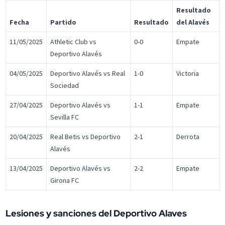
Resultado
Fecha
Partido
Resultado
del Alavés
11/05/2025
Athletic Club vs
0-0
Empate
Deportivo Alavés
04/05/2025
Deportivo Alavés vs Real
1-0
Victoria
Sociedad
27/04/2025
Deportivo Alavés vs
1-1
Empate
Sevilla FC
20/04/2025
Real Betis vs Deportivo
2-1
Derrota
Alavés
13/04/2025
Deportivo Alavés vs
2-2
Empate
Girona FC
Lesiones y sanciones del Deportivo Alaves