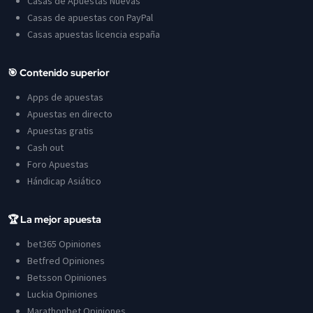
Casas de Apuestas Nuevas
Casas de apuestas con PayPal
Casas apuestas licencia españa
🎯 Contenido superior
Apps de apuestas
Apuestas en directo
Apuestas gratis
Cash out
Foro Apuestas
Hándicap Asiático
🏆 La mejor apuesta
bet365 Opiniones
Betfred Opiniones
Betsson Opiniones
Luckia Opiniones
Marathonbet Opiniones