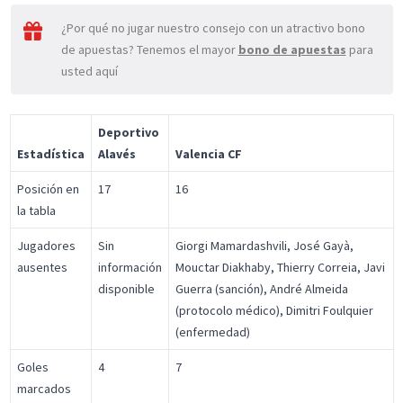
¿Por qué no jugar nuestro consejo con un atractivo bono
de apuestas? Tenemos el mayor
bono de apuestas
para
usted aquí
Deportivo
Estadística
Alavés
Valencia CF
Posición en
17
16
la tabla
Jugadores
Sin
Giorgi Mamardashvili, José Gayà,
ausentes
información
Mouctar Diakhaby, Thierry Correia, Javi
disponible
Guerra (sanción), André Almeida
(protocolo médico), Dimitri Foulquier
(enfermedad)
Goles
4
7
marcados