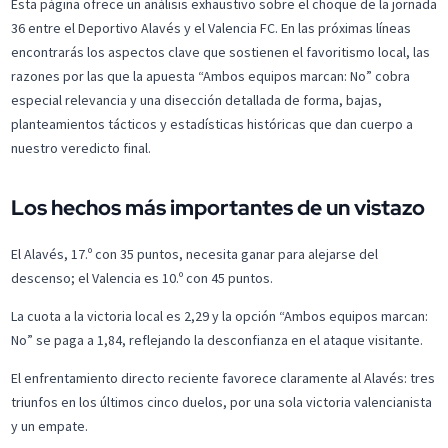
Esta página ofrece un análisis exhaustivo sobre el choque de la jornada
36 entre el Deportivo Alavés y el Valencia FC. En las próximas líneas
encontrarás los aspectos clave que sostienen el favoritismo local, las
razones por las que la apuesta “Ambos equipos marcan: No” cobra
especial relevancia y una disección detallada de forma, bajas,
planteamientos tácticos y estadísticas históricas que dan cuerpo a
nuestro veredicto final.
Los hechos más importantes de un vistazo
El Alavés, 17.º con 35 puntos, necesita ganar para alejarse del
descenso; el Valencia es 10.º con 45 puntos.
La cuota a la victoria local es 2,29 y la opción “Ambos equipos marcan:
No” se paga a 1,84, reflejando la desconfianza en el ataque visitante.
El enfrentamiento directo reciente favorece claramente al Alavés: tres
triunfos en los últimos cinco duelos, por una sola victoria valencianista
y un empate.