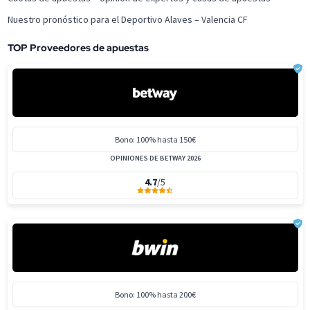
Nuestro pronóstico para el Deportivo Alaves – Valencia CF
TOP Proveedores de apuestas
Bono: 100% hasta 150€
OPINIONES DE BETWAY 2026
4.7
/5
Bono: 100% hasta 200€