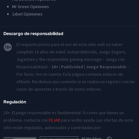
Mr Green Opiniones
1xbet Opiniones
Descargo de responsabilidad
El requisito previo para el uso de este sitio web es haber
cumplido 18 años de edad. Autoprohibición, Juego Seguro,
Jugarbien y the responsible gaming message – Juega con
Responsabilidad –
18+ | Publicidad | Juego Responsable
–
Por favor, ten en cuenta: Esta página contiene enlaces de
afiliado. Recibimos una comisión si se realiza un registro con las
casas de apuestas a través de estos enlaces.
Regulación
18+. El juego responsable es fundamental. Si crees que tienes un
problema, contacta con
FEJAR
para recibir ayuda. Las ofertas de este
sitio están reguladas, autorizadas y controladas por: