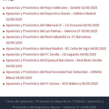
Apuestas y Pronóstico del Rayo Vallecano – Getafe 02/05/2025
Apuestas y Pronóstico del Deportivo Alavés – Atlético Madrid
03/05/2025
Apuestas y Pronóstico del Villarreal CF – CA Osasuna 03/05/2025
Apuestas y Pronóstico del Las Palmas – Valencia CF 03/05/2025
Apuestas y Pronóstico del Real Valladolid vs. FC Barcelona
03/05/2025
Apuestas y Pronóstico del Real Madrid – RC Celta de Vigo 04/05/2025
Apuestas y Pronóstico del FC Sevilla – CD Leganés 04/05/2025
Apuestas y Pronóstico del Espanyol Barcelona – Real Betis Sevilla
04/05/2025
Apuestas y Pronóstico del Real Sociedad San Sebastián – Athletic
Bilbao 04/05/2025
Apuestas y Pronóstico del FC Girona – RCD Mallorca 05/05/2025
Casas de Apuestas
/
Pronosticos deportivos
/
Futbola
/
Apuestas y
Pronóstico del Deportivo Alaves – Valencia CF 14/05/2025