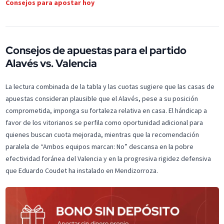
Consejos para apostar hoy
Consejos de apuestas para el partido
Alavés vs. Valencia
La lectura combinada de la tabla y las cuotas sugiere que las casas de
apuestas consideran plausible que el Alavés, pese a su posición
comprometida, imponga su fortaleza relativa en casa. El hándicap a
favor de los vitorianos se perfila como oportunidad adicional para
quienes buscan cuota mejorada, mientras que la recomendación
paralela de “Ambos equipos marcan: No” descansa en la pobre
efectividad foránea del Valencia y en la progresiva rigidez defensiva
que Eduardo Coudet ha instalado en Mendizorroza.