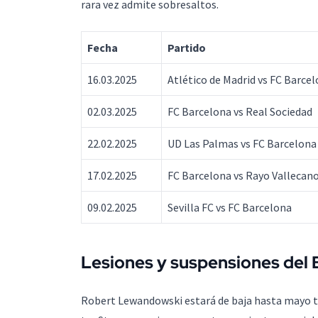
rara vez admite sobresaltos.
Fecha
Partido
16.03.2025
Atlético de Madrid vs FC Barce
02.03.2025
FC Barcelona vs Real Sociedad
22.02.2025
UD Las Palmas vs FC Barcelona
17.02.2025
FC Barcelona vs Rayo Vallecan
09.02.2025
Sevilla FC vs FC Barcelona
Lesiones y suspensiones del 
Robert Lewandowski estará de baja hasta mayo tra