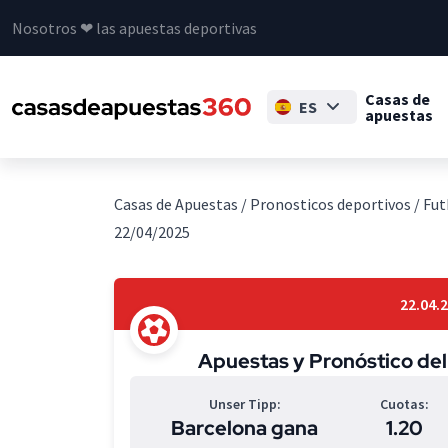
Nosotros ❤ las apuestas deportivas
Casas de
ES
apuestas
Casas de Apuestas
/
Pronosticos deportivos
/
Fut
22/04/2025
22.04.2
Apuestas y Pronóstico del
Unser Tipp:
Cuotas:
Barcelona gana
1.20