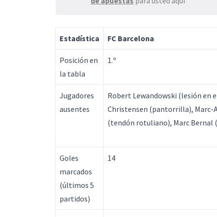
de apuestas
para usted aquí
Estadística
FC Barcelona
Posición en
1.º
la tabla
Jugadores
Robert Lewandowski (lesión en e
ausentes
Christensen (pantorrilla), Marc-
(tendón rotuliano), Marc Bernal
Goles
14
marcados
(últimos 5
partidos)