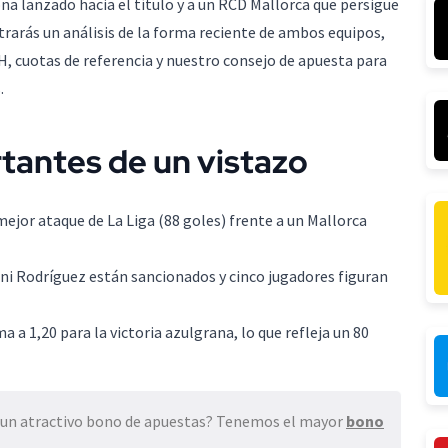
ona lanzado hacia el título y a un RCD Mallorca que persigue
trarás un análisis de la forma reciente de ambos equipos,
2H, cuotas de referencia y nuestro consejo de apuesta para
.
tantes de un vistazo
mejor ataque de La Liga (88 goles) frente a un Mallorca
i Rodríguez están sancionados y cinco jugadores figuran
 a 1,20 para la victoria azulgrana, lo que refleja un 80
n un atractivo bono de apuestas? Tenemos el mayor
bono