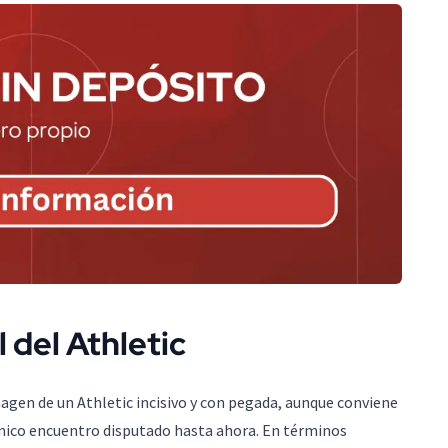
 del Athletic
imagen de un Athletic incisivo y con pegada, aunque conviene
 único encuentro disputado hasta ahora. En términos