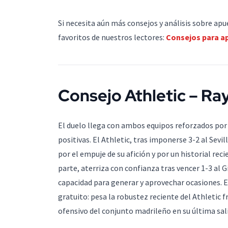
Si necesita aún más consejos y análisis sobre apu
favoritos de nuestros lectores:
Consejos para a
Consejo Athletic – Ra
El duelo llega con ambos equipos reforzados por 
positivas. El Athletic, tras imponerse 3-2 al Sev
por el empuje de su afición y por un historial rec
parte, aterriza con confianza tras vencer 1-3 al G
capacidad para generar y aprovechar ocasiones. En
gratuito: pesa la robustez reciente del Athletic f
ofensivo del conjunto madrileño en su última sali