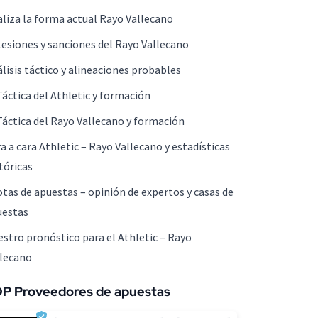
liza la forma actual Rayo Vallecano
Lesiones y sanciones del Rayo Vallecano
lisis táctico y alineaciones probables
Táctica del Athletic y formación
Táctica del Rayo Vallecano y formación
a a cara Athletic – Rayo Vallecano y estadísticas
tóricas
tas de apuestas – opinión de expertos y casas de
uestas
stro pronóstico para el Athletic – Rayo
llecano
P Proveedores de apuestas