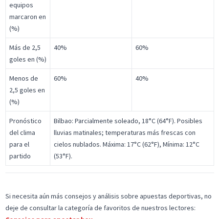
equipos
marcaron en
(%)
Más de 2,5
40%
60%
goles en (%)
Menos de
60%
40%
2,5 goles en
(%)
Pronóstico
Bilbao: Parcialmente soleado, 18°C (64°F). Posibles
del clima
lluvias matinales; temperaturas más frescas con
para el
cielos nublados. Máxima: 17°C (62°F), Mínima: 12°C
partido
(53°F).
Si necesita aún más consejos y análisis sobre apuestas deportivas, no
deje de consultar la categoría de favoritos de nuestros lectores: