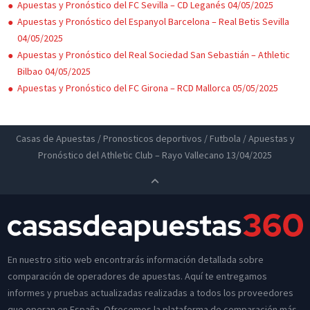
Apuestas y Pronóstico del FC Sevilla – CD Leganés 04/05/2025
Apuestas y Pronóstico del Espanyol Barcelona – Real Betis Sevilla
04/05/2025
Apuestas y Pronóstico del Real Sociedad San Sebastián – Athletic
Bilbao 04/05/2025
Apuestas y Pronóstico del FC Girona – RCD Mallorca 05/05/2025
Casas de Apuestas
/
Pronosticos deportivos
/
Futbola
/
Apuestas y
Pronóstico del Athletic Club – Rayo Vallecano 13/04/2025
En nuestro sitio web encontrarás información detallada sobre
comparación de operadores de apuestas. Aquí te entregamos
informes y pruebas actualizadas realizadas a todos los proveedores
que operan en España. Ofrecemos la plataforma de comparación más