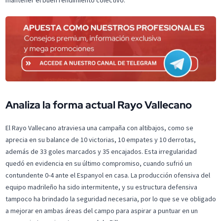
Analiza la forma actual Rayo Vallecano
El Rayo Vallecano atraviesa una campaña con altibajos, como se
aprecia en su balance de 10 victorias, 10 empates y 10 derrotas,
además de 33 goles marcados y 35 encajados. Esta irregularidad
quedó en evidencia en su último compromiso, cuando sufrió un
contundente 0-4 ante el Espanyol en casa. La producción ofensiva del
equipo madrileño ha sido intermitente, y su estructura defensiva
tampoco ha brindado la seguridad necesaria, por lo que se ve obligado
a mejorar en ambas áreas del campo para aspirar a puntuar en un