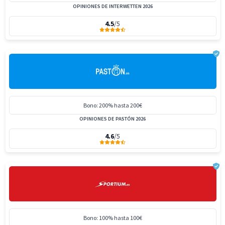
OPINIONES DE INTERWETTEN 2026
4.5
/5
Bono: 200% hasta 200€
OPINIONES DE PASTÓN 2026
4.6
/5
Bono: 100% hasta 100€