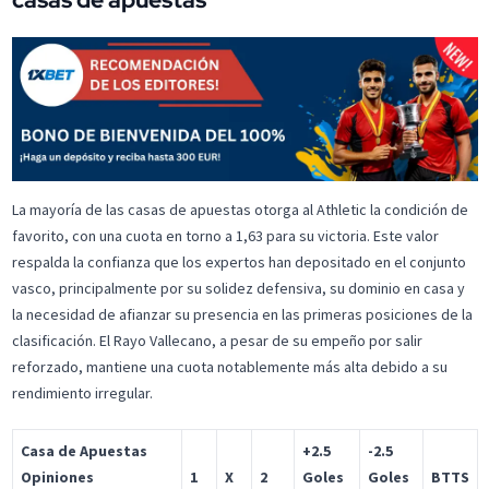
La mayoría de las casas de apuestas otorga al Athletic la condición de
favorito, con una cuota en torno a 1,63 para su victoria. Este valor
respalda la confianza que los expertos han depositado en el conjunto
vasco, principalmente por su solidez defensiva, su dominio en casa y
la necesidad de afianzar su presencia en las primeras posiciones de la
clasificación. El Rayo Vallecano, a pesar de su empeño por salir
reforzado, mantiene una cuota notablemente más alta debido a su
rendimiento irregular.
Casa de Apuestas
+2.5
-2.5
Opiniones
1
X
2
Goles
Goles
BTTS