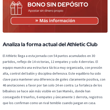
Analiza la forma actual del Athletic Club
El Athletic llega a esta jornada con 54 puntos acumulados en 30
partidos, reflejo de 14 victorias, 12 empates y solo 4 derrotas. El
equipo muestra una estructura táctica muy organizada, con presión
alta, control del balón y disciplina defensiva. Este equilibrio ha sido
clave para mantener una diferencia de goles claramente positiva, con
46 anotaciones a favor por tan solo 24 en contra. La fortaleza de los
bilbaínos se hace aún más visible en San Mamés, donde han
conseguido 8 triunfos, 6 empates y únicamente 1 derrota, registros
que los confirman como un rival temible cuando juegan en casa.