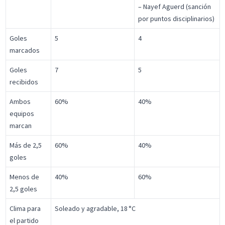
– Nayef Aguerd (sanción
por puntos disciplinarios)
Goles
5
4
marcados
Goles
7
5
recibidos
Ambos
60%
40%
equipos
marcan
Más de 2,5
60%
40%
goles
Menos de
40%
60%
2,5 goles
Clima para
Soleado y agradable, 18 °C
el partido