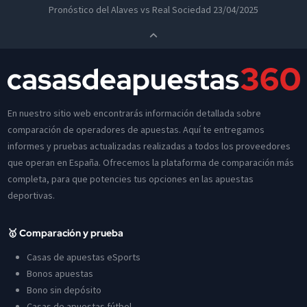
Pronóstico del Alaves vs Real Sociedad 23/04/2025
En nuestro sitio web encontrarás información detallada sobre
comparación de operadores de apuestas. Aquí te entregamos
informes y pruebas actualizadas realizadas a todos los proveedores
que operan en España. Ofrecemos la plataforma de comparación más
completa, para que potencies tus opciones en las apuestas
deportivas.
🥇 Comparación y prueba
Casas de apuestas eSports
Bonos apuestas
Bono sin depósito
Casas de apuestas fútbol