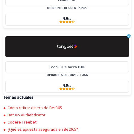
OPINIONES DE SUERTIA 2026
4.6
/5
Bono: 100% hasta 150€
OPINIONES DE TONYBET 2026
4.9
/5
Temas actuales
Cómo retirar dinero de Bet365
Bet365 Authenticator
Codere Freebet
¿Qué es apuesta asegurada en Bet365?