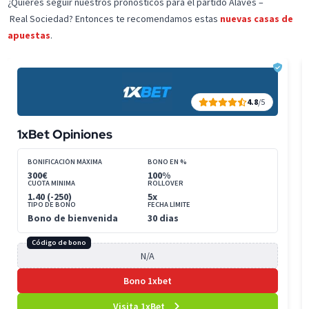
¿Quieres seguir nuestros pronósticos para el partido Alavés –
Real Sociedad? Entonces te recomendamos estas
nuevas casas de
apuestas
.
4.8
/5
1xBet Opiniones
BONIFICACIÓN MÁXIMA
BONO EN %
300€
100%
CUOTA MÍNIMA
ROLLOVER
1.40 (-250)
5x
TIPO DE BONO
FECHA LÍMITE
Bono de bienvenida
30 dias
Código de bono
Bono 1xbet
Visita 1xBet