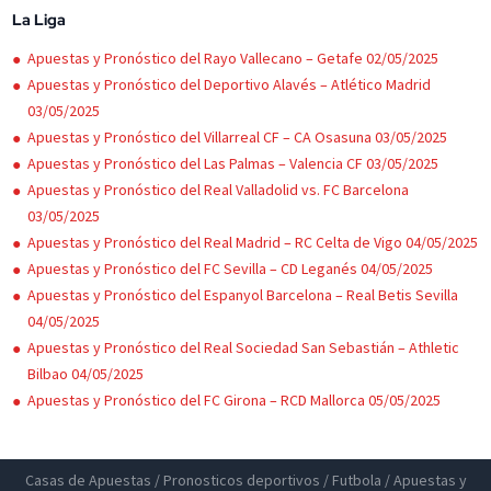
La Liga
Apuestas y Pronóstico del Rayo Vallecano – Getafe 02/05/2025
Apuestas y Pronóstico del Deportivo Alavés – Atlético Madrid
03/05/2025
Apuestas y Pronóstico del Villarreal CF – CA Osasuna 03/05/2025
Apuestas y Pronóstico del Las Palmas – Valencia CF 03/05/2025
Apuestas y Pronóstico del Real Valladolid vs. FC Barcelona
03/05/2025
Apuestas y Pronóstico del Real Madrid – RC Celta de Vigo 04/05/2025
Apuestas y Pronóstico del FC Sevilla – CD Leganés 04/05/2025
Apuestas y Pronóstico del Espanyol Barcelona – Real Betis Sevilla
04/05/2025
Apuestas y Pronóstico del Real Sociedad San Sebastián – Athletic
Bilbao 04/05/2025
Apuestas y Pronóstico del FC Girona – RCD Mallorca 05/05/2025
Casas de Apuestas
/
Pronosticos deportivos
/
Futbola
/
Apuestas y