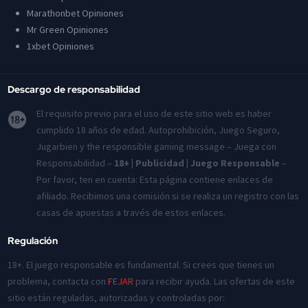
Marathonbet Opiniones
Mr Green Opiniones
1xbet Opiniones
Descargo de responsabilidad
El requisito previo para el uso de este sitio web es haber
cumplido 18 años de edad. Autoprohibición, Juego Seguro,
Jugarbien y the responsible gaming message – Juega con
Responsabilidad –
18+ | Publicidad | Juego Responsable
–
Por favor, ten en cuenta: Esta página contiene enlaces de
afiliado. Recibimos una comisión si se realiza un registro con las
casas de apuestas a través de estos enlaces.
Regulación
18+. El juego responsable es fundamental. Si crees que tienes un
problema, contacta con
FEJAR
para recibir ayuda. Las ofertas de este
sitio están reguladas, autorizadas y controladas por: