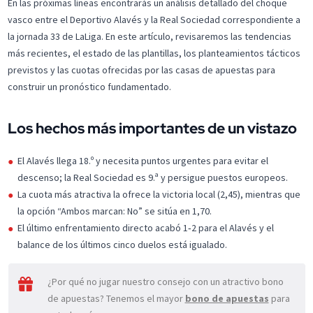
En las próximas líneas encontrarás un análisis detallado del choque
vasco entre el Deportivo Alavés y la Real Sociedad correspondiente a
la jornada 33 de LaLiga. En este artículo, revisaremos las tendencias
más recientes, el estado de las plantillas, los planteamientos tácticos
previstos y las cuotas ofrecidas por las casas de apuestas para
construir un pronóstico fundamentado.
Los hechos más importantes de un vistazo
El Alavés llega 18.º y necesita puntos urgentes para evitar el
descenso; la Real Sociedad es 9.ª y persigue puestos europeos.
La cuota más atractiva la ofrece la victoria local (2,45), mientras que
la opción “Ambos marcan: No” se sitúa en 1,70.
El último enfrentamiento directo acabó 1‑2 para el Alavés y el
balance de los últimos cinco duelos está igualado.
¿Por qué no jugar nuestro consejo con un atractivo bono
de apuestas? Tenemos el mayor
bono de apuestas
para