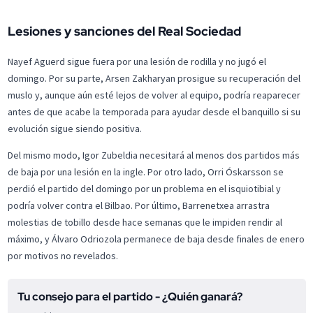
Lesiones y sanciones del Real Sociedad
Nayef Aguerd sigue fuera por una lesión de rodilla y no jugó el
domingo. Por su parte, Arsen Zakharyan prosigue su recuperación del
muslo y, aunque aún esté lejos de volver al equipo, podría reaparecer
antes de que acabe la temporada para ayudar desde el banquillo si su
evolución sigue siendo positiva.
Del mismo modo, Igor Zubeldia necesitará al menos dos partidos más
de baja por una lesión en la ingle. Por otro lado, Orri Óskarsson se
perdió el partido del domingo por un problema en el isquiotibial y
podría volver contra el Bilbao. Por último, Barrenetxea arrastra
molestias de tobillo desde hace semanas que le impiden rendir al
máximo, y Álvaro Odriozola permanece de baja desde finales de enero
por motivos no revelados.
Tu consejo para el partido - ¿Quién ganará?