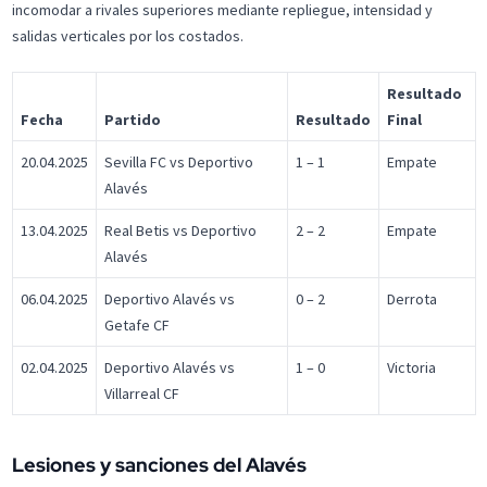
incomodar a rivales superiores mediante repliegue, intensidad y
salidas verticales por los costados.
Resultado
Fecha
Partido
Resultado
Final
20.04.2025
Sevilla FC vs Deportivo
1 – 1
Empate
Alavés
13.04.2025
Real Betis vs Deportivo
2 – 2
Empate
Alavés
06.04.2025
Deportivo Alavés vs
0 – 2
Derrota
Getafe CF
02.04.2025
Deportivo Alavés vs
1 – 0
Victoria
Villarreal CF
Lesiones y sanciones del Alavés