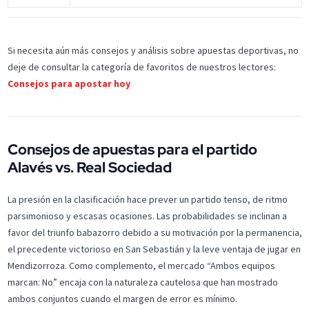
Si necesita aún más consejos y análisis sobre apuestas deportivas, no
deje de consultar la categoría de favoritos de nuestros lectores:
Consejos para apostar hoy
Consejos de apuestas para el partido
Alavés vs. Real Sociedad
La presión en la clasificación hace prever un partido tenso, de ritmo
parsimonioso y escasas ocasiones. Las probabilidades se inclinan a
favor del triunfo babazorro debido a su motivación por la permanencia,
el precedente victorioso en San Sebastián y la leve ventaja de jugar en
Mendizorroza. Como complemento, el mercado “Ambos equipos
marcan: No” encaja con la naturaleza cautelosa que han mostrado
ambos conjuntos cuando el margen de error es mínimo.