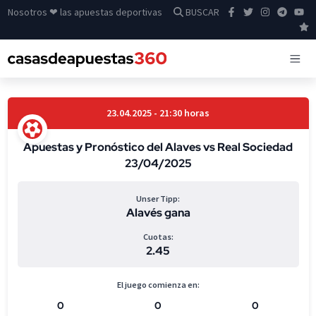
Nosotros ❤ las apuestas deportivas
BUSCAR
23.04.2025 - 21:30 horas
Apuestas y Pronóstico del Alaves vs Real Sociedad
23/04/2025
Unser Tipp:
Alavés gana
Cuotas:
2.45
El juego comienza en:
0
0
0