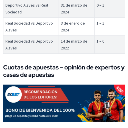
Deportivo Alavés vs Real
31 de marzo de
0 – 1
Sociedad
2024
Real Sociedad vs Deportivo
3 de enero de
1 – 1
Alavés
2024
Real Sociedad vs Deportivo
14 de marzo de
1 – 0
Alavés
2022
Cuotas de apuestas – opinión de expertos y
casas de apuestas