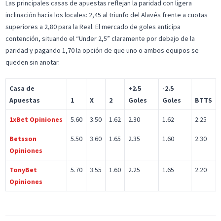
Las principales casas de apuestas reflejan la paridad con ligera
inclinación hacia los locales: 2,45 al triunfo del Alavés frente a cuotas
superiores a 2,80 para la Real. El mercado de goles anticipa
contención, situando el “Under 2,5” claramente por debajo de la
paridad y pagando 1,70 la opción de que uno o ambos equipos se
queden sin anotar.
Casa de
+2.5
-2.5
Apuestas
1
X
2
Goles
Goles
BTTS
1xBet Opiniones
5.60
3.50
1.62
2.30
1.62
2.25
Betsson
5.50
3.60
1.65
2.35
1.60
2.30
Opiniones
TonyBet
5.70
3.55
1.60
2.25
1.65
2.20
Opiniones