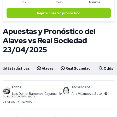
Días
Horas
Minutos
Repita nuestro pronóstico
Apuestas y Pronóstico del
Alaves vs Real Sociedad
23/04/2025
Estadísticas
Alavés
Real Sociedad
Odds
EDITOR
REVISADO POR
Luis Daniel Ramones Cayama
Ana Villanueva Soto
PUBLICADO
ACTUALIZADO
23.04.2025
23.04.2025