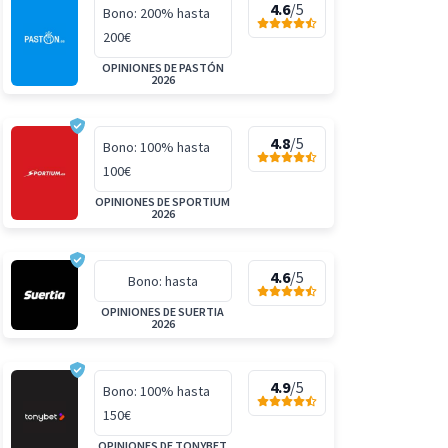
4.6
/5
Bono: 200% hasta
200€
OPINIONES DE PASTÓN
2026
4.8
/5
Bono: 100% hasta
100€
OPINIONES DE SPORTIUM
2026
4.6
/5
Bono: hasta
OPINIONES DE SUERTIA
2026
4.9
/5
Bono: 100% hasta
150€
OPINIONES DE TONYBET