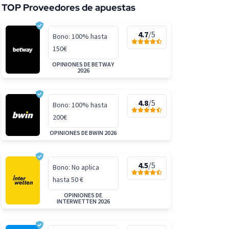
TOP Proveedores de apuestas
4.7
/5
Bono: 100% hasta
150€
OPINIONES DE BETWAY
2026
4.8
/5
Bono: 100% hasta
200€
OPINIONES DE BWIN 2026
4.5
/5
Bono: No aplica
hasta 50 €
OPINIONES DE
INTERWETTEN 2026