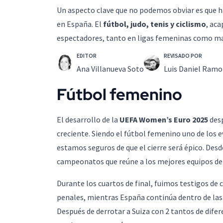
Un aspecto clave que no podemos obviar es que h
en España. El
fútbol, judo, tenis y ciclismo
, ac
espectadores, tanto en ligas femeninas como ma
EDITOR
REVISADO POR
Ana Villanueva Soto
Luis Daniel Ram
Fútbol femenino
El desarrollo de la
UEFA Women’s Euro 2025
desp
creciente. Siendo el fútbol femenino uno de los
estamos seguros de que el cierre será épico. Desde 
campeonatos que reúne a los mejores equipos de
Durante los cuartos de final, fuimos testigos d
penales, mientras España continúa dentro de las
Después de derrotar a Suiza con 2 tantos de difer