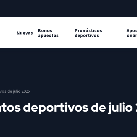
Bonos
Pronósticos
Apos
Nuevas
apuestas
deportivos
onli
vos de julio 2025
ntos deportivos de julio