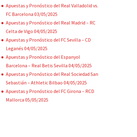
Apuestas y Pronóstico del Real Valladolid vs.
FC Barcelona 03/05/2025
Apuestas y Pronóstico del Real Madrid – RC
Celta de Vigo 04/05/2025
Apuestas y Pronóstico del FC Sevilla – CD
Leganés 04/05/2025
Apuestas y Pronóstico del Espanyol
Barcelona – Real Betis Sevilla 04/05/2025
Apuestas y Pronóstico del Real Sociedad San
Sebastián – Athletic Bilbao 04/05/2025
Apuestas y Pronóstico del FC Girona – RCD
Mallorca 05/05/2025