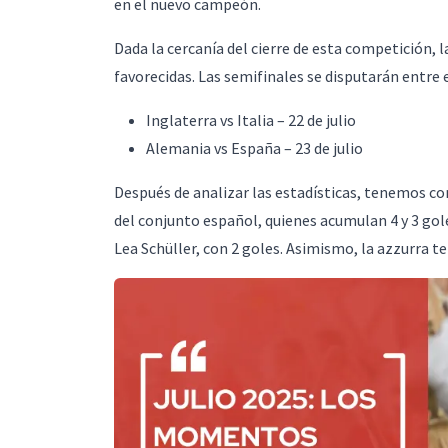
en el nuevo campeón.
Dada la cercanía del cierre de esta competición, 
favorecidas. Las semifinales se disputarán entre el
Inglaterra vs Italia – 22 de julio
Alemania vs España – 23 de julio
Después de analizar las estadísticas, tenemos co
del conjunto español, quienes acumulan 4 y 3 go
Lea Schüller, con 2 goles. Asimismo, la azzurra t