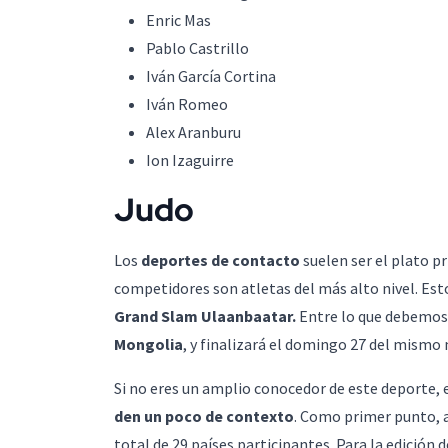
Enric Mas
Pablo Castrillo
Iván García Cortina
Iván Romeo
Alex Aranburu
Ion Izaguirre
Judo
Los
deportes de contacto
suelen ser el plato p
competidores son atletas del más alto nivel. Est
Grand Slam Ulaanbaatar.
Entre lo que debemos 
Mongolia
, y finalizará el domingo 27 del mismo
Si no eres un amplio conocedor de este deporte, 
den un poco de contexto
. Como primer punto, a
total de 29 países participantes. Para la edición 