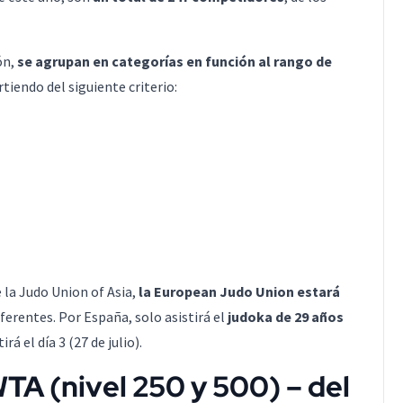
ón,
se agrupan en categorías en función al rango de
tiendo del siguiente criterio:
 la Judo Union of Asia,
la European Judo Union estará
iferentes. Por España, solo asistirá el
judoka de 29 años
á el día 3 (27 de julio).
TA (nivel 250 y 500) – del