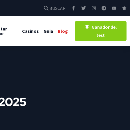
BUSCAR
Ganador del
tar
Casinos
Guia
Blog
ne
test
 2025