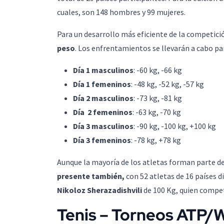
cuales, son 148 hombres y 99 mujeres.
Para un desarrollo más eficiente de la competici
peso
. Los enfrentamientos se llevarán a cabo par
Día 1 masculinos
: -60 kg, -66 kg
Día 1 femeninos
: -48 kg, -52 kg, -57 kg
Día 2 masculinos
: -73 kg, -81 kg
Día 2 femeninos
: -63 kg, -70 kg
Día 3 masculinos
: -90 kg, -100 kg, +100 kg
Día 3 femeninos
: -78 kg, +78 kg
Aunque la mayoría de los atletas forman parte de
presente también,
con 52 atletas de 16 países d
Nikoloz Sherazadishvili
de 100 Kg, quien competir
Tenis – Torneos ATP/W