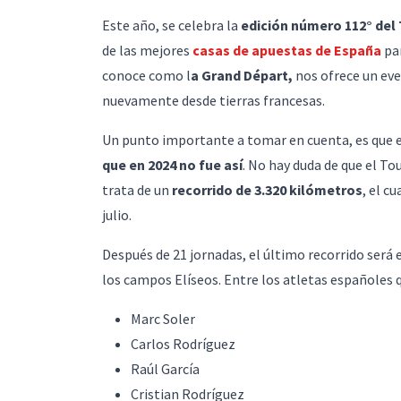
Este año, se celebra la
edición número 112° del 
de las mejores
casas de apuestas de España
par
conoce como l
a Grand Départ,
nos ofrece un eve
nuevamente desde tierras francesas.
Un punto importante a tomar en cuenta, es que el
que en 2024 no fue así
. No hay duda de que el To
trata de un
recorrido de 3.320 kilómetros
, el cu
julio.
Después de 21 jornadas, el último recorrido será 
los campos Elíseos. Entre los atletas españoles q
Marc Soler
Carlos Rodríguez
Raúl García
Cristian Rodríguez