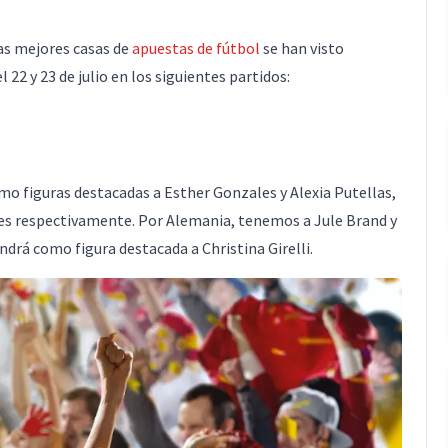
las mejores casas de
apuestas de fútbol
se han visto
 22 y 23 de julio en los siguientes partidos:
mo figuras destacadas a Esther Gonzales y Alexia Putellas,
les respectivamente. Por Alemania, tenemos a Jule Brand y
endrá como figura destacada a Christina Girelli.