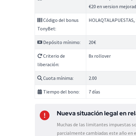
€20 en version mejorad
Código del bonus
HOLAQTALAPUESTAS, S
TonyBet:
Depósito mínimo:
20€
Criterio de
8x rollover
liberación:
Cuota mínima:
2.00
Tiempo del bono:
7 días
Nueva situación legal en re
Muchas de las limitantes impuestas so
parcialmente cambiadas este año en 