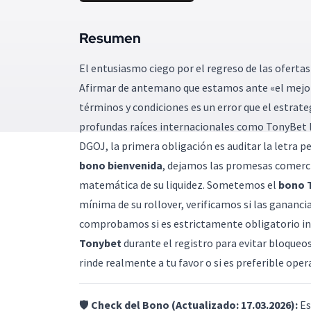
Resumen
El entusiasmo ciego por el regreso de las ofertas
Afirmar de antemano que estamos ante «el mejor
términos y condiciones es un error que el estra
profundas raíces internacionales como TonyBet l
DGOJ, la primera obligación es auditar la letra p
bono bienvenida
, dejamos las promesas comercia
matemática de su liquidez. Sometemos el
bono 
mínima de su rollover, verificamos si las gananci
comprobamos si es estrictamente obligatorio in
Tonybet
durante el registro para evitar bloqueos 
rinde realmente a tu favor o si es preferible opera
🛡️
Check del Bono (Actualizado: 17.03.2026):
Es