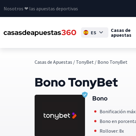
Nosotros ❤ las apuestas deportivas
Casas de
ES
apuestas
Casas de Apuestas
/
TonyBet
/
Bono TonyBet
Bono TonyBet
Bono
Bonificación máx
Bono en porcenta
Rollover: 8x