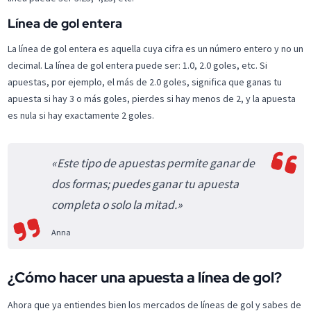
Línea de gol entera
La línea de gol entera es aquella cuya cifra es un número entero y no un
decimal. La línea de gol entera puede ser: 1.0, 2.0 goles, etc. Si
apuestas, por ejemplo, el más de 2.0 goles, significa que ganas tu
apuesta si hay 3 o más goles, pierdes si hay menos de 2, y la apuesta
es nula si hay exactamente 2 goles.
«Este tipo de apuestas permite ganar de
dos formas; puedes ganar tu apuesta
completa o solo la mitad.»
Anna
¿Cómo hacer una apuesta a línea de gol?
Ahora que ya entiendes bien los mercados de líneas de gol y sabes de