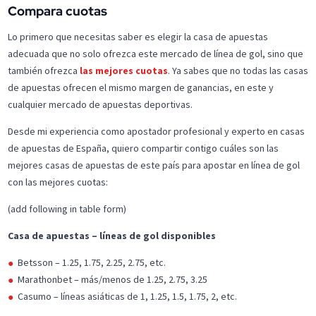
Compara cuotas
Lo primero que necesitas saber es elegir la casa de apuestas
adecuada que no solo ofrezca este mercado de línea de gol, sino que
también ofrezca
las mejores cuotas
. Ya sabes que no todas las casas
de apuestas ofrecen el mismo margen de ganancias, en este y
cualquier mercado de apuestas deportivas.
Desde mi experiencia como apostador profesional y experto en casas
de apuestas de España, quiero compartir contigo cuáles son las
mejores casas de apuestas de este país para apostar en línea de gol
con las mejores cuotas:
(add following in table form)
Casa de apuestas – líneas de gol disponibles
Betsson – 1.25, 1.75, 2.25, 2.75, etc.
Marathonbet – más/menos de 1.25, 2.75, 3.25
Casumo – líneas asiáticas de 1, 1.25, 1.5, 1.75, 2, etc.