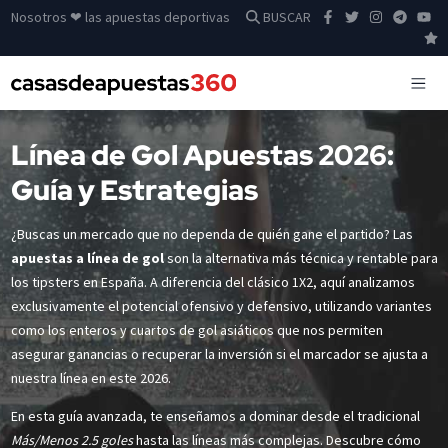
Nosotros ❤ las apuestas deportivas
BUSCAR
Línea de Gol Apuestas 2026:
Guía y Estrategias
¿Buscas un mercado que no dependa de quién gane el partido? Las
apuestas a línea de gol
son la alternativa más técnica y rentable para
los tipsters en España. A diferencia del clásico 1X2, aquí analizamos
exclusivamente el potencial ofensivo y defensivo, utilizando variantes
como los enteros y cuartos de gol asiáticos que nos permiten
asegurar ganancias o recuperar la inversión si el marcador se ajusta a
nuestra línea en este 2026.
En esta guía avanzada, te enseñamos a dominar desde el tradicional
Más/Menos 2.5 goles
hasta las líneas más complejas. Descubre cómo