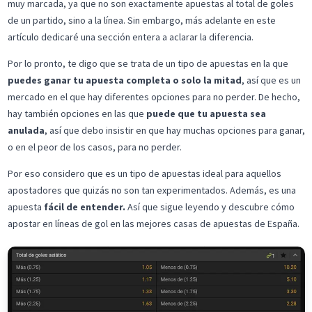
muy marcada, ya que no son exactamente apuestas al total de goles
de un partido, sino a la línea. Sin embargo, más adelante en este
artículo dedicaré una sección entera a aclarar la diferencia.
Por lo pronto, te digo que se trata de un tipo de apuestas en la que
puedes ganar tu apuesta completa o solo la mitad
, así que es un
mercado en el que hay diferentes opciones para no perder. De hecho,
hay también opciones en las que
puede que tu apuesta sea
anulada
, así que debo insistir en que hay muchas opciones para ganar,
o en el peor de los casos, para no perder.
Por eso considero que es un tipo de apuestas ideal para aquellos
apostadores que quizás no son tan experimentados. Además, es una
apuesta
fácil de entender.
Así que sigue leyendo y descubre cómo
apostar en líneas de gol en las mejores casas de apuestas de España.