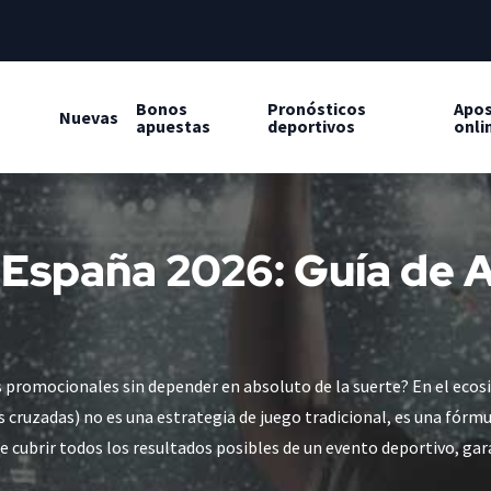
Bonos
Pronósticos
Apos
Nuevas
apuestas
deportivos
onli
España 2026: Guía de 
s promocionales sin depender en absoluto de la suerte? En el ecos
 cruzadas) no es una estrategia de juego tradicional, es una fórm
te cubrir todos los resultados posibles de un evento deportivo, ga