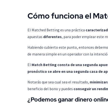
Cómo funciona el Mat
El Matched Betting es una práctica
caracterizad
apuestas
diferentes
, para poder emplear este 
Habiendo cubierto este punto, entonces debemos
de manera simple en un operador con la intenci
El
Match Betting consta de una segunda apue
pronóstico se abre en una segunda casa de a
Notarás que sea cual sea el resultado,
minimizará
beneficio del bono y puedes
conseguir un rendi
¿Podemos ganar dinero onlin