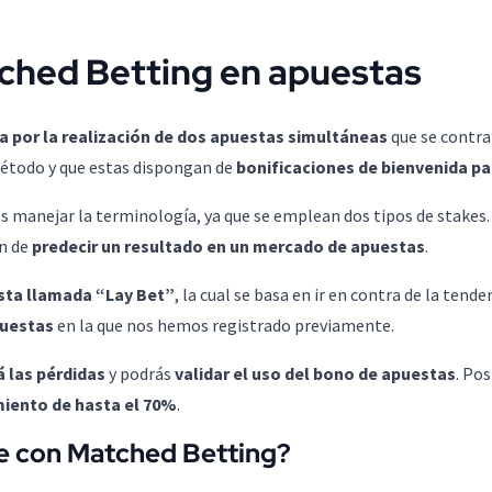
ched Betting en apuestas
a por la realización de dos apuestas simultáneas
que se contra
método y que estas dispongan de
bonificaciones de bienvenida p
 manejar la terminología, ya que se emplean dos tipos de stakes
ón de
predecir un resultado en un mercado de apuestas
.
sta llamada “Lay Bet”
, la cual se basa en ir en contra de la tend
puestas
en la que nos hemos registrado previamente.
 las pérdidas
y podrás
validar el uso del bono de apuestas
. Po
miento de hasta el 70%
.
e con Matched Betting?