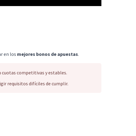
ar en los
mejores bonos de apuestas
.
n cuotas competitivas y estables.
r requisitos difíciles de cumplir.