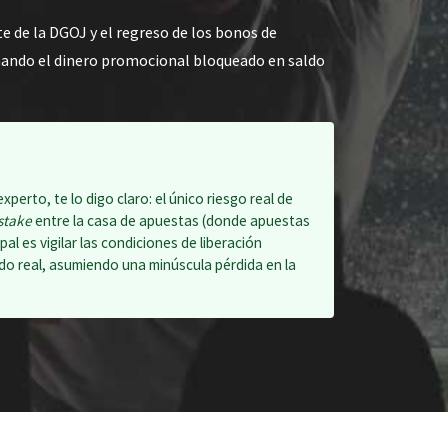
e de la DGOJ y el regreso de los bonos de
mando el dinero promocional bloqueado en saldo
xperto, te lo digo claro: el único riesgo real de
stake
entre la casa de apuestas (donde apuestas
pal es vigilar las condiciones de liberación
ldo real, asumiendo una minúscula pérdida en la