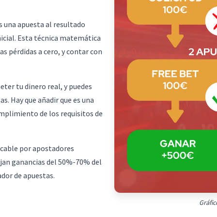
 una apuesta al resultado
nicial. Esta técnica matemática
las pérdidas a cero, y contar con
ter tu dinero real, y puedes
tas. Hay que añadir que es una
umplimiento de los requisitos de
licable por apostadores
nejan ganancias del 50%-70% del
ador de apuestas.
Gráfic