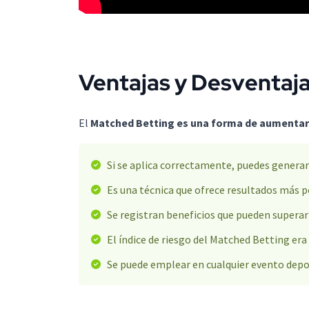
Ventajas y Desventaj
El
Matched Betting es una forma de aumentar 
Si se aplica correctamente, puedes generar
Es una técnica que ofrece resultados más po
Se registran beneficios que pueden superar
El índice de riesgo del Matched Betting era
Se puede emplear en cualquier evento depo