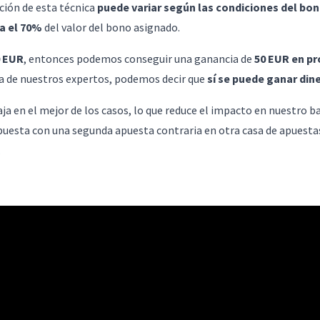
ción de esta técnica
puede variar según las condiciones del bo
a el 70%
del valor del bono asignado.
0 EUR
, entonces podemos conseguir una ganancia de
50 EUR en p
ia de nuestros expertos, podemos decir que
sí se puede ganar din
aja en el mejor de los casos, lo que reduce el impacto en nuestro b
uesta con una segunda apuesta contraria en otra casa de apuesta
.