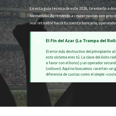
En esta guía técnica de este 2026, te enseño a d
bienvenida. Aprenderás a cruzar cuotas con preci
real retirable hacia tu cuenta bancaria, operando
El Fin del Azar (La Trampa del Rol
💸
El error más destructivo del principiante al
este sistema eres tú. La clave del éxito ra
a favor con el bono) y un operador secund
(
rollover
). Aquí no buscamos «acertar» un g
diferencia de cuotas como el simple «cos