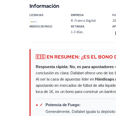
Información
LICENCIAS
EMPRESA
FU
R. Franco Digital.
20
MEDIOS DE PAGO
RETIRADA
AP
1-3 días.
🇪🇸 EN RESUMEN: ¿ES EL BONO
Respuesta rápida: No, es para apostadores 
conclusión es clara: Dafabet ofrece uno de los 
Al ser la casa de apuestas líder en
Hándicaps 
apostando en mercados de fútbol de alta liqui
loca de 1€, es un bono para construir un
bankrol
✓
Potencia de Fuego:
Generalmente, Dafabet iguala tu depósito 