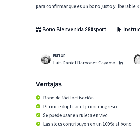
para confirmar que es un bono justo y liberable.
Bono Bienvenida 888sport
Instru
EDITOR
Luis Daniel Ramones Cayama
Ventajas
Bono de fácil activación.
Permite duplicar el primer ingreso.
Se puede usar en ruleta en vivo.
Las slots contribuyen en un 100% al bono.