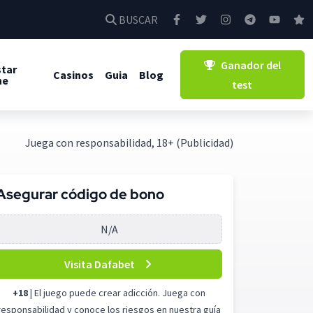
BUSCAR
Ganador del
tar
Casinos
Guia
Blog
ne
test
Juega con responsabilidad, 18+ (Publicidad)
Asegurar código de bono
Visita Dafabet
+18
| El juego puede crear adicción. Juega con
responsabilidad y conoce los riesgos en nuestra guía