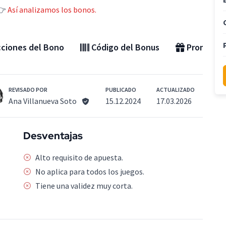
 👉
Así analizamos los bonos.
cciones del Bono
Código del Bonus
Promocio
REVISADO POR
PUBLICADO
ACTUALIZADO
Ana Villanueva Soto
15.12.2024
17.03.2026
Desventajas
Alto requisito de apuesta.
No aplica para todos los juegos.
Tiene una validez muy corta.