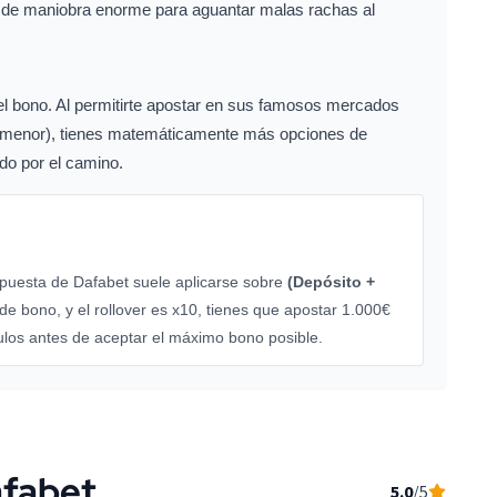
 de maniobra enorme para aguantar malas rachas al
 bono. Al permitirte apostar en sus famosos mercados
s menor), tienes matemáticamente más opciones de
ldo por el camino.
apuesta de Dafabet suele aplicarse sobre
(Depósito +
de bono, y el rollover es x10, tienes que apostar 1.000€
culos antes de aceptar el máximo bono posible.
afabet
5.0
/5