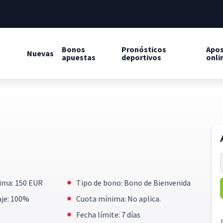
Bonos
Pronósticos
Apos
Nuevas
apuestas
deportivos
onli
ima: 150 EUR
Tipo de bono: Bono de Bienvenida
je: 100%
Cuota mínima: No aplica.
Fecha límite: 7 días