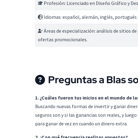
Profesión: Licenciado en Diseño Gráfico y De
Idiomas: español, alemán, inglés, portugués
Áreas de especialización: análisis de sitios d
ofertas promocionales.
Preguntas a Blas s
1. ¿Cuáles fueron tus inicios en el mundo de l
Buscando nuevas formas de invertir y ganar dinero
seguros son y si las ganancias son reales, y lueg
para ganar de vez en cuando un dinero extra.
2. ¿Con qué frecuencia realizas apuestas?