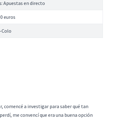
s: Apuestas en directo
00 euros
o-Colo
ar, comencé a investigar para saber qué tan
e perdí, me convencí que era una buena opción