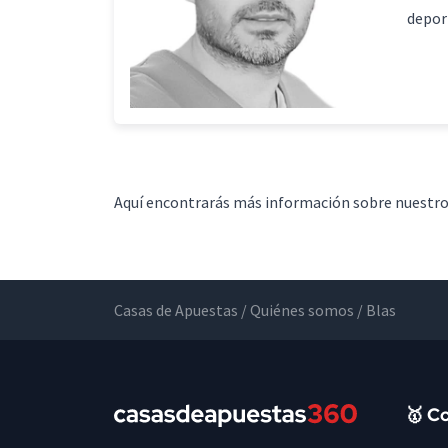
deport
Aquí encontrarás más información sobre nuestro
Casas de Apuestas
/
Quiénes somos
/
Blas
🥇 C