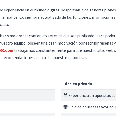
e experiencia en el mundo digital. Responsable de generar planes
al me mantengo siempre actualizado de las funciones, promociones y
cado.
sar y mejorar el contenido antes de que sea publicado, para poder
nuestro equipo, poseen una gran motivación por escribir reseñas y 
360.com
trabajamos constantemente para que nuestro sitio web se
/o recomendaciones acerca de apuestas deportivas.
Blas en privado
Experiencia en apuestas de
Sitio de apuestas favorito: 