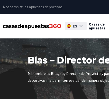
Nosotros ❤ las apuestas deportivas
Casas de
ES
apuestas
Blas – Director 
Mi nombre es Blas, soy Director de Proyecto y pa
deportivas me permiten evaluar de manera objetiv