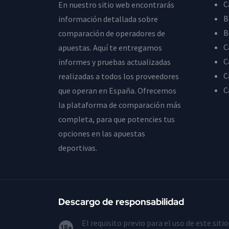
C
En nuestro sitio web encontrarás
B
información detallada sobre
B
comparación de operadores de
C
apuestas. Aquí te entregamos
C
informes y pruebas actualizadas
C
realizadas a todos los proveedores
C
que operan en España. Ofrecemos
la plataforma de comparación más
completa, para que potencies tus
opciones en las apuestas
deportivas.
Descargo de responsabilidad
El requisito previo para el uso de este sit