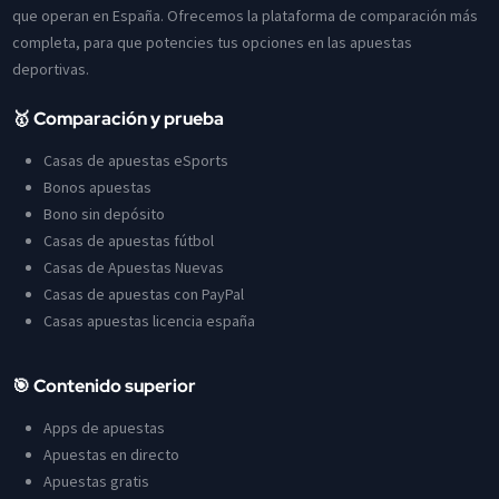
que operan en España. Ofrecemos la plataforma de comparación más
completa, para que potencies tus opciones en las apuestas
deportivas.
🥇 Comparación y prueba
Casas de apuestas eSports
Bonos apuestas
Bono sin depósito
Casas de apuestas fútbol
Casas de Apuestas Nuevas
Casas de apuestas con PayPal
Casas apuestas licencia españa
🎯 Contenido superior
Apps de apuestas
Apuestas en directo
Apuestas gratis