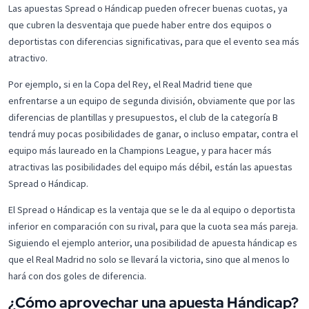
Las apuestas Spread o Hándicap pueden ofrecer buenas cuotas, ya
que cubren la desventaja que puede haber entre dos equipos o
deportistas con diferencias significativas, para que el evento sea más
atractivo.
Por ejemplo, si en la Copa del Rey, el Real Madrid tiene que
enfrentarse a un equipo de segunda división, obviamente que por las
diferencias de plantillas y presupuestos, el club de la categoría B
tendrá muy pocas posibilidades de ganar, o incluso empatar, contra el
equipo más laureado en la Champions League, y para hacer más
atractivas las posibilidades del equipo más débil, están las apuestas
Spread o Hándicap.
El Spread o Hándicap es la ventaja que se le da al equipo o deportista
inferior en comparación con su rival, para que la cuota sea más pareja.
Siguiendo el ejemplo anterior, una posibilidad de apuesta hándicap es
que el Real Madrid no solo se llevará la victoria, sino que al menos lo
hará con dos goles de diferencia.
¿Cómo aprovechar una apuesta Hándicap?