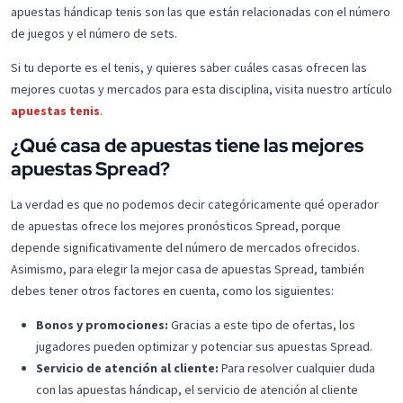
apuestas hándicap tenis son las que están relacionadas con el número
de juegos y el número de sets.
Si tu deporte es el tenis, y quieres saber cuáles casas ofrecen las
mejores cuotas y mercados para esta disciplina, visita nuestro artículo
apuestas tenis
.
¿Qué casa de apuestas tiene las mejores
apuestas Spread?
La verdad es que no podemos decir categóricamente qué operador
de apuestas ofrece los mejores pronósticos Spread, porque
depende significativamente del número de mercados ofrecidos.
Asimismo, para elegir la mejor casa de apuestas Spread, también
debes tener otros factores en cuenta, como los siguientes:
Bonos y promociones:
Gracias a este tipo de ofertas, los
jugadores pueden optimizar y potenciar sus apuestas Spread.
Servicio de atención al cliente:
Para resolver cualquier duda
con las apuestas hándicap, el servicio de atención al cliente