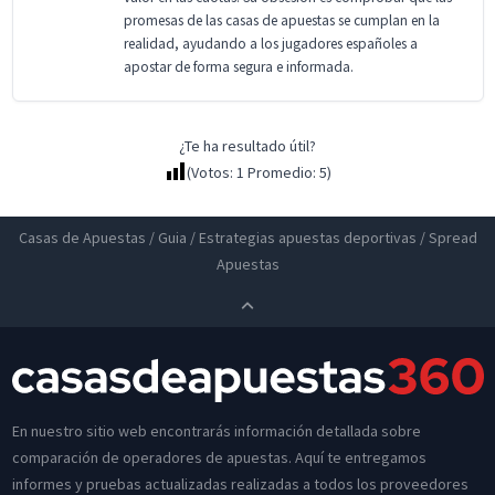
promesas de las casas de apuestas se cumplan en la
realidad, ayudando a los jugadores españoles a
apostar de forma segura e informada.
¿Te ha resultado útil?
(Votos:
1
Promedio:
5
)
Casas de Apuestas
/
Guia
/
Estrategias apuestas deportivas
/
Spread
Apuestas
En nuestro sitio web encontrarás información detallada sobre
comparación de operadores de apuestas. Aquí te entregamos
informes y pruebas actualizadas realizadas a todos los proveedores