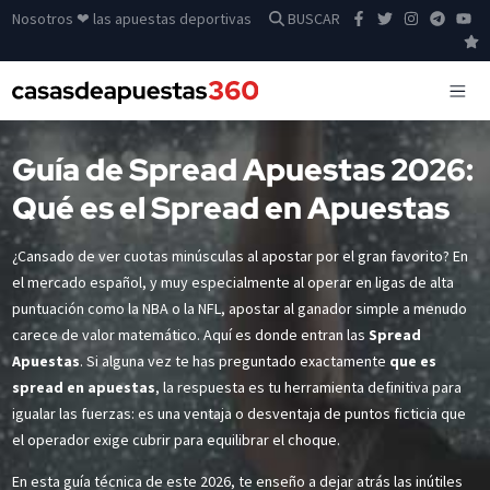
Nosotros ❤ las apuestas deportivas
BUSCAR
Guía de Spread Apuestas 2026:
Qué es el Spread en Apuestas
¿Cansado de ver cuotas minúsculas al apostar por el gran favorito? En
el mercado español, y muy especialmente al operar en ligas de alta
puntuación como la NBA o la NFL, apostar al ganador simple a menudo
carece de valor matemático. Aquí es donde entran las
Spread
Apuestas
. Si alguna vez te has preguntado exactamente
que es
spread en apuestas
, la respuesta es tu herramienta definitiva para
igualar las fuerzas: es una ventaja o desventaja de puntos ficticia que
el operador exige cubrir para equilibrar el choque.
En esta guía técnica de este 2026, te enseño a dejar atrás las inútiles