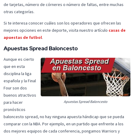
de tarjetas, número de córneres o número de faltas, entre muchas
otras categorías.
Si te interesa conocer cuáles son los operadores que ofrecen las
mejores opciones en este deporte, visita nuestro artículo
casas de
apuestas de futbol
.
Apuestas Spread Baloncesto
Aunque es cierto
que en esta
disciplina la liga
española y la Final
Four son dos
buenos atractivos
Apuestas Spread Baloncesto
para hacer
pronósticos
baloncesto spread, no hay ninguna apuesta hándicap que se pueda
comparar con la NBA. Por ejemplo, en un partido que enfrente a los
dos mejores equipos de cada conferencia, pongamos Warriors y