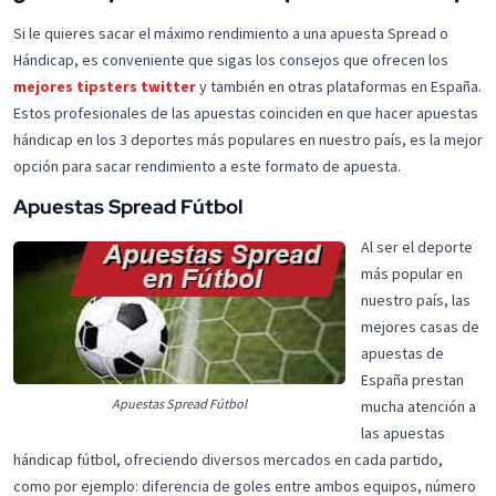
Si le quieres sacar el máximo rendimiento a una apuesta Spread o
Hándicap, es conveniente que sigas los consejos que ofrecen los
mejores tipsters twitter
y también en otras plataformas en España.
Estos profesionales de las apuestas coinciden en que hacer apuestas
hándicap en los 3 deportes más populares en nuestro país, es la mejor
opción para sacar rendimiento a este formato de apuesta.
Apuestas Spread Fútbol
Al ser el deporte
más popular en
nuestro país, las
mejores casas de
apuestas de
España prestan
Apuestas Spread Fútbol
mucha atención a
las apuestas
hándicap fútbol, ofreciendo diversos mercados en cada partido,
como por ejemplo: diferencia de goles entre ambos equipos, número