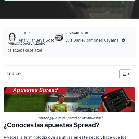
REVISADO POR
EDITOR
Luis Daniel Ramones Cayama
Ana Villanueva Soto
PUBLICADO
ACTUALIZADO
13.10.2023
09.03.2026
Índice
Conoce ¿qué es el Spread en las apuestas?
¿Conoces las apuestas Spread?
A veces la terminología que se utiliza en este sector, hace que los