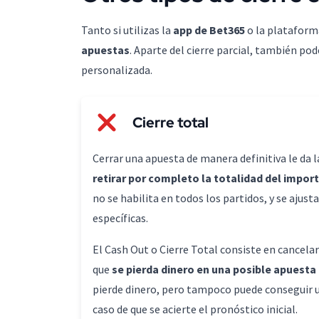
Tanto si utilizas la
app de Bet365
o la plataform
apuestas
. Aparte del cierre parcial, también p
personalizada.
Cierre total
Cerrar una apuesta de manera definitiva le da l
retirar por completo la totalidad del impor
no se habilita en todos los partidos, y se ajust
específicas.
El Cash Out o Cierre Total consiste en cancelar
que
se pierda dinero en una posible apuesta
pierde dinero, pero tampoco puede conseguir u
caso de que se acierte el pronóstico inicial.