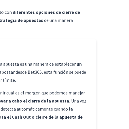
ado con
diferentes opciones de cierre de
trategia de apuestas
de una manera
na apuesta es una manera de establecer
un
l apostar desde Bet365, esta función se puede
r límite.
nir cuál es el margen que podemos manejar
evar a cabo el cierre de la apuesta.
Una vez
ma detecta automáticamente cuando
la
ta el Cash Out o cierre de la apuesta de