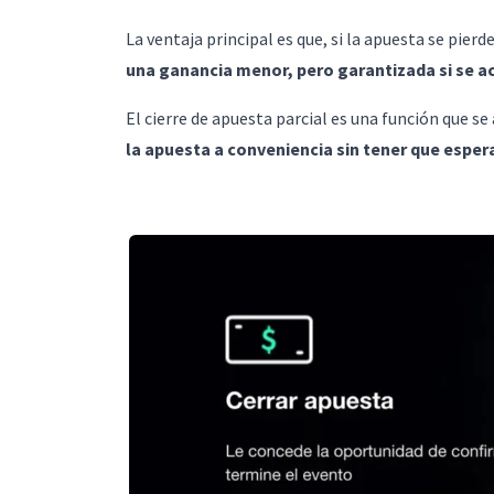
La ventaja principal es que, si la apuesta se pie
una ganancia menor, pero garantizada si se ac
El cierre de apuesta parcial es una función que s
la apuesta a conveniencia sin tener que esper