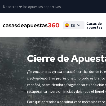
Nosotros ❤ las apuestas deportivas
Casas de
ES
apuestas
Cierre de Apuest
¿Te encuentras en esa situación crítica donde tu 
trading
deportivo profesional, no todo es blanco 
español, permitiéndote fragmentar tu posición en 
recuperar tu inversión inicial y dejar que el bene
Para que aprendas a dominar esta mecánica este